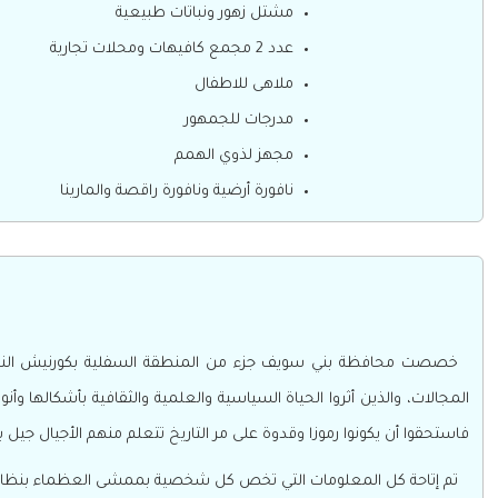
مشتل زهور ونباتات طبيعية
عدد 2 مجمع كافيهات ومحلات تجارية
ملاهى للاطفال
مدرجات للجمهور
مجهز لذوي الهمم
نافورة أرضية ونافورة راقصة والمارينا
خصصت محافظة بني سويف جزء من المنطقة السفلية بكورنيش النيل «مم
المجالات، والذين أثروا الحياة السياسية والعلمية والثقافية بأشكالها 
فاستحقوا أن يكونوا رموزا وقدوة على مر التاريخ تتعلم منهم الأجيال جيل 
تم إتاحة كل المعلومات التي تخص كل شخصية بممشى العظماء بنظام الباركود( QR code) موجود على كل لوحة تذكارية، وتتضمن معلومات قيمة و