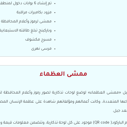
تم إنشاء 6 بوابات دخول لمنطقة الكورنيش تتسم بطراز معمارى يليق بالمنطقة
مزود بكاميرات مراقبة
ممشى لرموز وأعلام المحافظة 
وباركينج تبلغ طاقته الاستيعابية أكثر م
مسرح مكشوف
مرسى نهرى
ممشى العظماء
شى العظماء» لوضع لوحات تذكارية لصور رموز وأعلام المحافظة لتكون بمث
وأنواعها المتعددة، وكانت أعمالهم ومؤلفاتهم شاهدة على عظمة الإنسان المص
بعد جيل.
تفصيلية عن الشخصية.