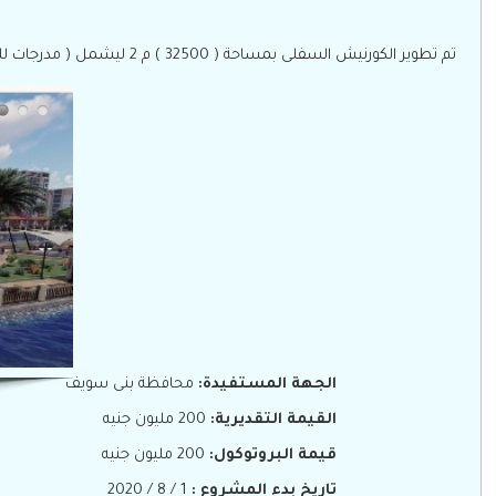
تم تطوير الكورنيش السفلى بمساحة ( 32500 ) م 2 ليشمل ( مدرجات للجمهور - منظقة إنتظار حضارية - كافيهات ومطاعم - برجولات خشبية - تنسيق الموقع العام - منطقة ألعاب أطفال )
الجهة المستفيدة:
محافظة بنى سويف
القيمة التقديرية:
200 مليون جنيه
قيمة البروتوكول:
200 مليون جنيه
تاريخ بدء المشروع :
1 / 8 / 2020