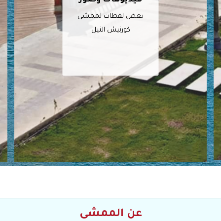
بعض لقطات لممشى
كورنيش النيل
عن الممشى