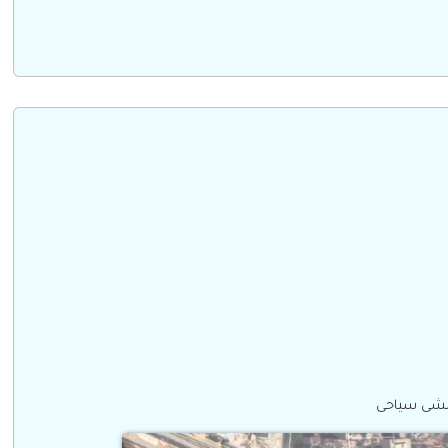
شى سياحى