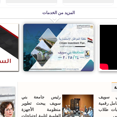
المزيد من الخدمات
معاش كرامة
فاتورة الكهرباء
ة
ي سويف
رئيس جامعة بني
 3 معامل رقمية
سويف يبحث تطوير
بات طلاب
منظومة الأجهزة
لى
العلمية لتلبية احتياجات