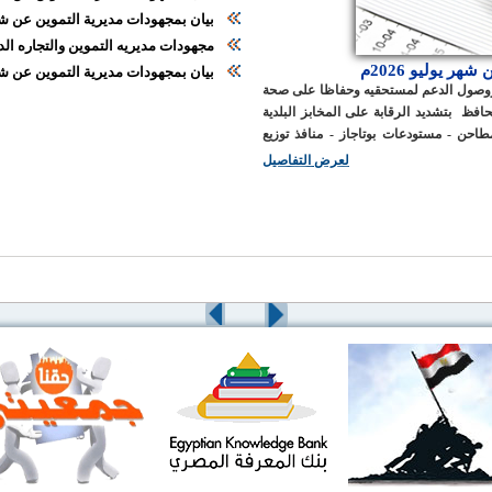
بيان بمجهودات مديرية التموين عن شهر ن
مجهودات مديريه التموين والتجاره الد
ر يوليو 2026م
بيان بمجهودات مديرية التموين عن شهر يون
 ووصول الدعم لمستحقيه وحفاظا على صحة
افظ بتشديد الرقابة على المخابز البلدية
طاحن - مستودعات بوتاجاز - منافذ توزيع
 من جانبها على ضبط الأسواق وتطهيرها من
لعرض التفاصيل
جار من الغش واستغلال المواطنين .البيان
يو 2026- اجمالي عدد المحاضر والتقارير التي تم تحريرها على
مستوى المحافظة للأسواق والمخابز (2145)محضر وتقرير مخالفة تموينية وبيانها