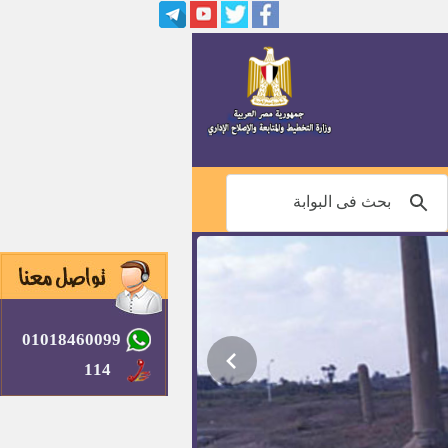
مصنع اسمنت العريش
01018460099
114