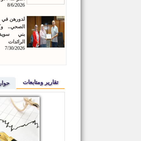
8/6/2026
لدورهن في ن
الصحي.. و
بني سوي
الرائدات 
7/30/2026
المتميزات
تقارير ومتابعات
حوار