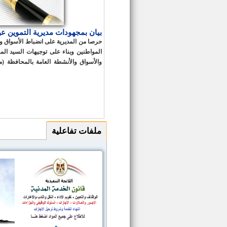
بيان بمجهودات مديرية التموين عن شه
حرصا من المديرية على انضباط الأسواق
المواطنين وبناء على توجيهات السيد المح
والأسواق والأنشطة العامة بالمحافظة (م
السلع - محطات وقود) لذا تحرص المديرية
السلع الفاسدة ومجهولة المصدر ومنع الت
الشهري عن شهر يول
كالتالي
ملفات تفاعلية