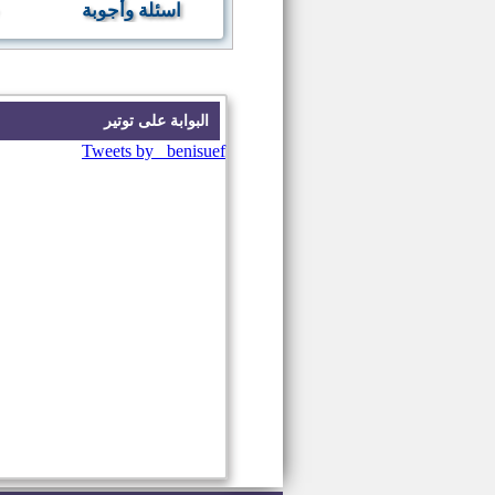
اسئلة وأجوبة
البوابة على توتير
Tweets by _benisuef