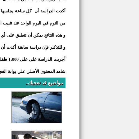
أكدت الدراسة أن
من النوم في اليوم الواحد عند تثبيت ال
و هذه النتائج يمكن أن تنطبق على أي ش
و للتذكير فإن دراسة سابقة أكدت أن
أجريت الدراسة على على 1،800 طفل من سن 6 أشهر حتى 8 سنوات. تم جمع بيانات عنهم وعدد الساعات التي يقضونها يوميا أمام التلفاز.
شاهد المحتوى الأصلي علي بوابة الفجر
مواضيع قد تعجبك..