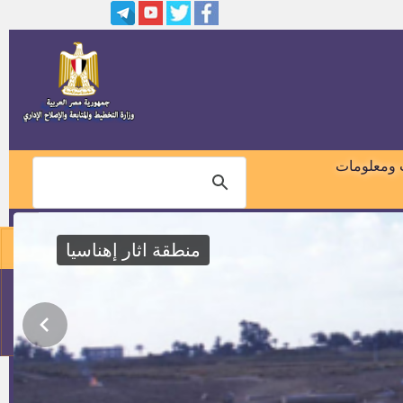
 ومعلومات
منطقة اثار إهناسيا
01018460099
114