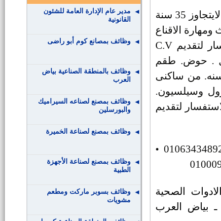
مدير عام الإدارة العامة للشئون
• عدد 3مندوبى مبيعات وتسويق أدوات صحية. • (السن لايتجاوز 35 سنة
القانونية
حديث ومهارة الاقناع
وظائف بمصانع كوم أبو راضى
، من ساكني مدينه بنى سويف). • للتواصل والاستفسار لتقديم C.V
دد20فنى صب (بول . حوض. طقم
وظائف بالمنطقة الصناعية بياض
م). • (خبرة لاتقل عن 3سنوات والسن لايتجاوز30سنه. من ساكنى
العرب
فنى كهرباء كنترول وسيلسيون.
وظائف بمصنع لصناعه السيراميك
ة). للتواصل والاستفسار لتقديم
والبورسلين
وظائف بمصنع لصناعة الخميرة
• للتواصل والاستفسار لتقديم C.V على واتس ت/01063434892 •
وظائف بمصنع لصناعة الأجهزة
الطبية
نتاج الادوات الصحية
وظائف بسوبر ماركت ومطعم
مشويات
ـ بياض العرب