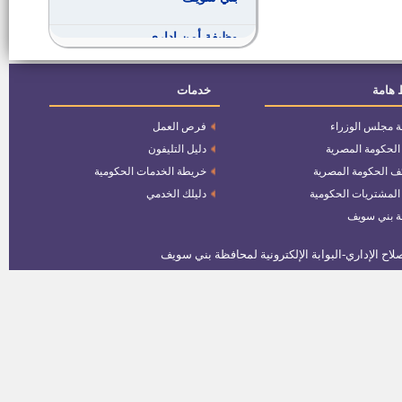
وظيفة أمن إدارى
 هامة
خدمات
مدير إدارة السلامة والصحة المهنية
بمديرية القوي العاملة ببني سويف
ة مجلس الوزراء
فرص العمل
وظائف بمصانع بياض العرب
 الحكومة المصرية
دليل التليفون
ف الحكومة المصرية
خريطة الخدمات الحكومية
 المشتريات الحكومية
دليلك الخدمي
وظائف بمصانع كوم أبو راضى
ة بني سويف
مدير عام الشئون التنفيذية بمديرية
التربية والتعليم ببنى سويف
وظائف خالية بشركة السلمي
لمجازر الدواجن الآلية ــ دجدوجة
مدير ادارة الأمن بالديوان العام