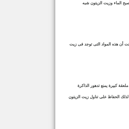
بح الماء وزيت الزيتون شبه
على مركبات كيميائية نباتية وعناصر كثيرة ومركبات قوية .. وفقاً لدراسة تمت عام 2008 .. أثبتت أن هذه المواد التى توجد فى زيت
ملعقة كبيرة يمنع تدهور الذاكرة
لذلك الحفاظ على تناول زيت الزيتون