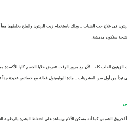
لزيتون فى علاج حب الشباب .. وذلك باستخدام زيت الزيتون والملح بخلطهما معا
النتيجة ستكون مدهشة
.
الزيتون القلب كله .. لأن مع مرور الوقت تتعرض خلايا الجسم كلها للأكسدة م
 تبدأ من أول سن العشرينات .. مادة البوليفينول فعالة مع خصائص عديدة جداً ت
مس
اً لحروق الشمس كما أنه مسكن للآلام ويساعد على احتفاظ البشرة بالرطوبة ال