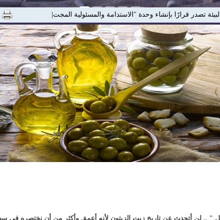
لبيئة تصدر قرارًا بإنشاء وحدة "الاستدامة والمسئولية المجتمعية"
" .. لن أتحدث عن تاريخ زيت الزيتون لأنه أعمق وأكثر من أن نختصره فى سطور