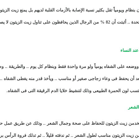
ن بنظام ويومياً تقل بكثير نسبة الإصابة بالأزمات القلبة لديهم بل يمنع زيت الز
دراسة عام 2008 فى الولايات المتحدة .. أثبتت أن 82 % من الرجال الذين يحافظون على تناول زيت 
ند النساء
وضعه على الشفاه يومياً ولو مرة واحدة فقط وبنظام كل يوم .. والطريقة .. 
بعد أن يحفظ فى وعاء زجاجى صغير أو مناسب .. ويأخذ قدر منه يغطى الشفاه ..
 لون الحمرة الطبيعى وذلك لتنشيط خلايا الدم الرقيقة التى فى الشفاه
.
لشعر
ستخدمن زيت الزيتون للحفاظ على صحة وجمال الشعر .. وذلك عن طريق عمل ح
 من زيت الزيتون مناسب لطول الشعر .. ثم ندفئه قليلاً .. ثم تدلك فروة الرأ