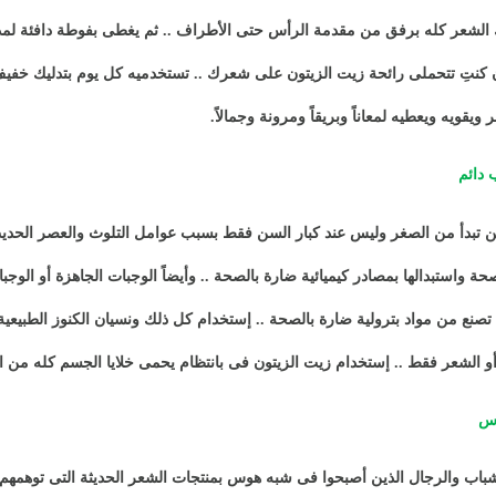
ك الشعر كله برفق من مقدمة الرأس حتى الأطراف .. ثم يغطى بفوطة دافئة ل
 كنتِ تتحملى رائحة زيت الزيتون على شعرك .. تستخدميه كل يوم بتدليك خ
يقويه ويعطيه لمعاناً وبريقاً ومرونة وجمالاً
.
دائم
 تبدأ من الصغر وليس عند كبار السن فقط بسبب عوامل التلوث والعصر الحديث 
حة واستبدالها بمصادر كيميائية ضارة بالصحة .. وأيضاً الوجبات الجاهزة أو الوج
صنع من مواد بترولية ضارة بالصحة .. إستخدام كل ذلك ونسيان الكنوز الطبيعية ال
و الشعر فقط .. إستخدام زيت الزيتون فى بانتظام يحمى خلايا الجسم كله من 
أس
شباب والرجال الذين أصبحوا فى شبه هوس بمنتجات الشعر الحديثة التى توهمهم ب