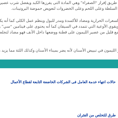
طريق إفراز “الصفراء” وهي المادة التى يفرزها الكبد ويفضل شرب عصير ال
ي السلطة وعلى اللحم وعلى الخضروات لتعويض حموضة البروتينات.
لسعرات الحرارية ومضاد للأكسدة ومدر للبول وينظم عمل الكلى كما أنه يك
يقوي الأوعية التي تتمدد في السيقان كما أنه يحتوى على فيتامين “سي” وم
 قليل من عصير الليمون على قطنة ووضعها داخل الأنف فهو مضاد لتجلط ا
ليمون في تبييض الأسنان لأنه يضر بميناء الأسنان وكذلك اللثة مما يزيد
حالات انتهاء خدمة العامل فى الشركات الخاضعة التابعة لقطاع الأعمال
طرق للتخلص من الفئران