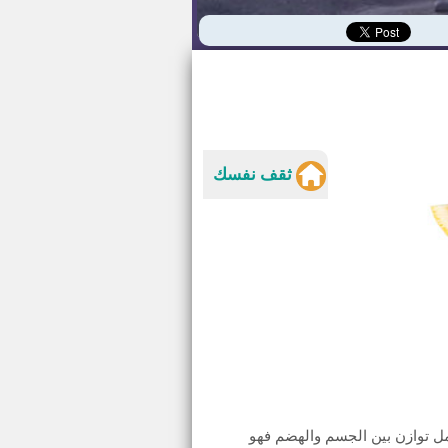
ثقف نفسك
مل توازن بين الجسم والهضم فهو