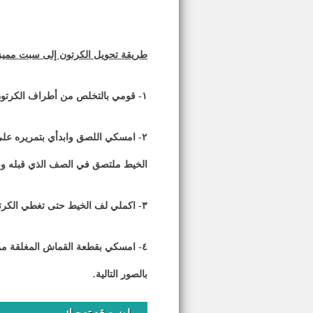
طريقة تحويل الكرتون إلى سبت مميز 
١- قومي بالتخلص من أطراف الكرتون الزائدة من الأعلى.
٢
- امسكي اللصق وابدأي بتمريره ع
الخيط ملتصق في الصف الذي قبله وب
٣
- اكملي لف الخيط حتى تغطي الكرتو
٤
- امسكي بقطعة القماش المغلقة من
بالصور التالية.