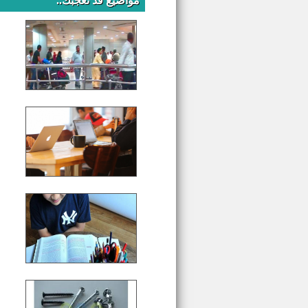
مواضيع قد تعجبك..