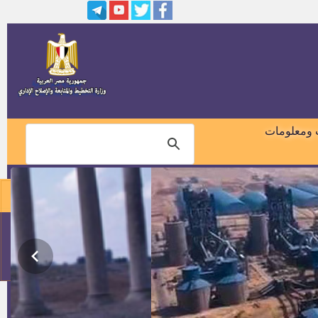
رمضان
وظائف المؤسسة العامة للتكافل
الإجتماعى
فنى ميكانيكا
وظائف قيادية شاغرة طبقا لأحكام
القانون رقم 5 لسنة 1991
 ومعلومات
وظائف بالجهاز المركزى للمحاسبات
مصنع اسمنت العريش
مدرسين ومدرسين مساعدين بهيئة
الطاقه الذرية المصرية
01018460099
20مهندس للعمل بديوان عام
الإسكان
114
عدد 10 ضباط امن بجامعة بنى
سويف