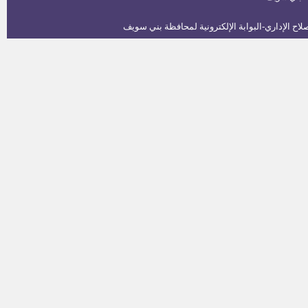
482 وظيفة حارس أمن بالهيئة
العامة لقصور الثقافة
معاون نيابة عامة دفعة 2013
وظائف محكمة النقض إعلان رقم 2
لسنة 2014
– مدير عام ميناء سفاجا. – مدير عام
ميناء شرم الشيخ .
-1 وظيفه باحث معاون ” معيد” -2
وظيفة باحث مساعد ” مدرس
مساعد” -3 وظيفة باحث ” مدرس”
تعيين حملة الماجستير والدكتوراه
التى تم مناقشته عام 2013 والتى تم
اعتمادها حتى 30/6/2014
عدد واحد اخصائى شئون ماليه ثان