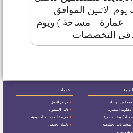
ومدينة ببا
يوم الاثنين الموافق
نائب رئيس مركز ومدينة إهناسيا
دني – عمارة – مساحة ) ويوم
سائق سيارة ثالث للعمل بهيئة
المجتمعات العمرانية الجديدة
25 عامل وعاملة
وظائف وزارة المالية
 هامة
خدمات
مطلوب مهندسين للعمل بهيئة
المجتمعات العمرانية الجديدة
ة مجلس الوزراء
فرص العمل
عدد (1) مدرس موسيقى
 الحكومة المصرية
دليل التليفون
ف الحكومة المصرية
خريطة الخدمات الحكومية
 المشتريات الحكومية
دليلك الخدمي
عدد 40 فنى انتاج _ مؤهل صناعى
ميكانيكا _ كهرباء
ة بني سويف