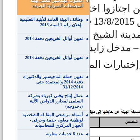
مطلوب مهندسين للعمل بهيئة
 اجتازوا اختبارات
المجتمعات العمرانية الجديدة
المرحلة الأولى يوم الخميس الموافق 13/8/2015 في تمام
وظائف الهيئة العامة للأبنية التعليمية
-إعلان رقم 1 لسنة 2015
دينة الشيخ زايد وعنوانه
تعيين أوائل الخريجين دفعة 2013
تعيين أوائل الخريجين دفعة 2013
تبارات المرحلة الثانية
تعيين حملة الماجيستير والدكتوراة
دفعة 2014 والمعتمدة حتى
31/12/2014
عمال إنتاج وفني كهرباء بشركة
السلمى لمجازر الدواجن الآلية
(دجدوجه)
أسماء مرشحى المقابلة الشخصية
لوظيفة معاون خدمة وحرفى-
الجهاز المركزي للمحاسبات
عدد 8 خدمات معاونه