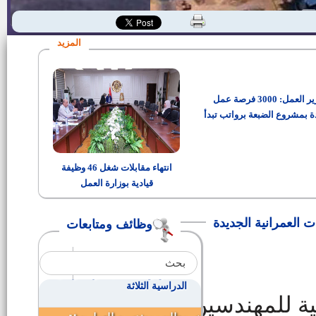
مدير مديرية التضامن الاجتماعي
ببني سويف
المزيد
وظائف حكوميه لجميع المؤهلات
ولذوى الحتياجات الخاصه
وزير العمل: 3000 فرصة عمل
وظائف الهيئة العامة لميناء
الأسكندية
ة بمشروع الضبعة برواتب تبدأ
من 15 ألف جنيه
أسماء الناجحين فى الإختبارات
التحريري بوظائف مؤهلات عليا
انتهاء مقابلات شغل 46 وظيفة
قيادية بوزارة العمل
وظائف هيئة الرقابة النووية
والإشعاعية
 العمرانية الجديدة
وظائف ومتابعات
1000فرصه عمل بمرتبات تزيد عن
2000 جنيه
معلمين ومعلمات بقطر للمراحل
الدراسية الثلاثة
نية للمهندسين
المرشحين