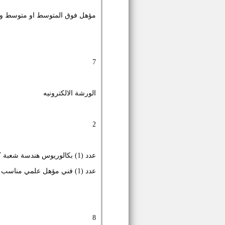
مؤهل فوق المتوسط او متوسط وي
7
الورشة الالكترونيه
2
عدد (1) بكالوريوس هندسة شعبة كهرباء
عدد (1) فني مؤهل علمي مناسب في أعمال الصيانة
8