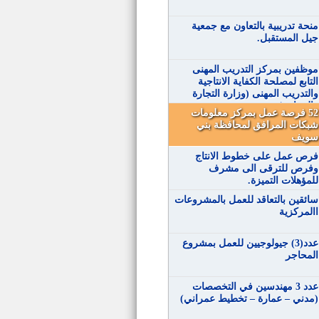
منحة تدريبية بالتعاون مع جمعية
جيل المستقبل.
موظفين بمركز التدريب المهنى
التابع لمصلحة الكفاية الانتاجية
والتدريب المهنى (وزارة التجارة
والصناعة)
52 فرصة عمل بمركز معلومات
شبكات المرافق لمحافظة بني
سويف
فرص عمل على خطوط الانتاج
وفرص للترقى الى مشرف
للمؤهلات التميزة.
سائقين بالتعاقد للعمل بالمشروعات
االمركزية
عدد(3) جيولوجيين للعمل بمشروع
المحاجر
عدد 3 مهندسين في التخصصات
(مدني – عمارة – تخطيط عمراني)