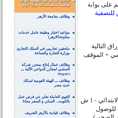
الإعلان عن مواعيد التصفية النهائية
 على بوابة
لوظيفة معلم مساعد قرآن كريم
للتصفية
وظائف بجامعة الأزهر
مواعيد اختبار وظيفة عامل خدمات
معاونة(الازهر)
ق التالية
ملحقين تجاريين في السلك التجاري
ومي + الموقف
بوزارة التجارة والصناعة
وظائف عمال إنتاج بمجزر شركة
السلمي لمجازر الدواجن الآلية ـــ
دجدوجة
وظائف ـــ الهيئة القومية لسكك
حديد مصر
القوي العاملة تعلن عن فرص عمل
*مقر الاختبار: معهد مجمع مدينة نصر النموذجي الابتدائي - 1 ش
بالكويت.. السكن و السفر مجانا
- للوصول
وظائف قيادية بالأزهر الشريف
ن الصحي).