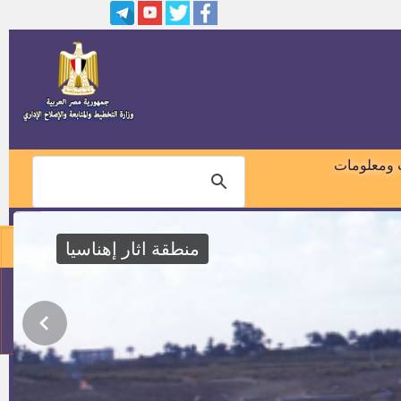
100 فرصة عمل لحملة الدبلومات
وظائف خالية بمصلحة الشهر
العقاري والتوثيق 2015
مترجمين بالقوات المسلحة
 ومعلومات
أمين صندوق بالإمارات
منطقة اثار إهناسيا
435 وظيفة شاغرة بالمستشفيات
والمعاهد التعليمية
01018460099
وظائف بهيئة قناة السويس
114
وظائف هيئة الطاقة النووية