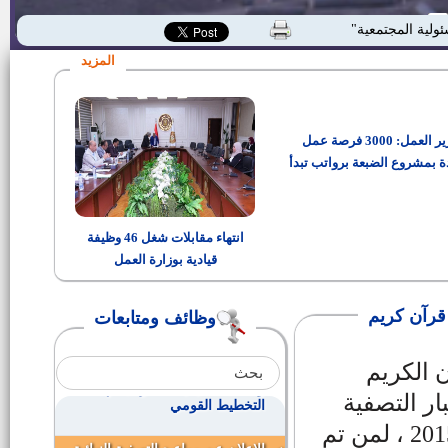
وظائف بمصنع إم كى لخشب
ئولية المجتمعية"
الكونتر
المزيد
وظائف فنية بالهيئة القومية للانتاج
الحربي
وزير العمل: 3000 فرصة عمل
بدء المقابلات الشخصية لوظائف
معلم مساعد بالأزهر الشريف
ة بمشروع الضبعة برواتب تبدأ
من 15 ألف جنيه
1000 فرصة عمل تابعة للقوى
العاملة وبمرتبات مجزية
انتهاء مقابلات شغل 46 وظيفة
قيادية بوزارة العمل
161 فرصة عمل بالقطاع الخاص
والتقديم بمديرية القوى العاملة
 قرآن كريم
وظائف ومتابعات
وظائف سكك حديد مصر
ن الكريم
وظائف أكاديمية شاغرة بمعهد
ار التصفية
التخطيط القومي
النهائية لمسابقة معلمي القرآن الكريم تعاقدات 2015 ، لمن تم