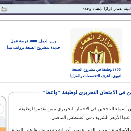
لبيئة تصدر قرارًا بإنشاء وحدة "الاستدامة |
وزير العمل: 3000 فرصة عمل
جديدة بمشروع الضبعة برواتب تبدأ
من 15 ألف جنيه
2300 وظيفة في مشروع الضبعة
النووي، اعرف التخصصات والمزايا
وطريقة التقديم
ين في الامتحان التحريري لوظيفة "واعظ"
 أسماء الناجحين في الاختبار التحريري ممن تقدموا لوظيفة
ن عنها الأزهر الشريف في أغسطس الماضي.
الإسلامية د.محيي الدين عفيفي أن النتيجة تم نشرها على البوابة