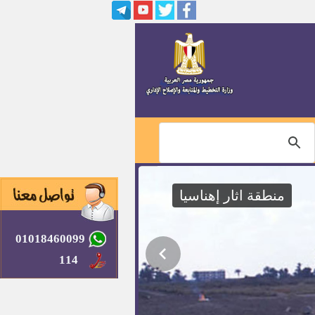
مندوب مساعد بمجلس الدولة
وظائف وزارة العدل "اعلان رقم 1
لسنة 2016"
فتح باب التقدم لأداء خطبة الجمعة
بنظام المكافاة
مرشدين سياحين
منطقة اثار إهناسيا
وظائف بديوان عام المحافظة اعلان
رقم 1 لسنة 2016
01018460099
وظائف بشركة السلمي لمجازر
الدواجن الالية
114
600 فرصة عمل بوزارة الكهرباء
وشركة سيمنز