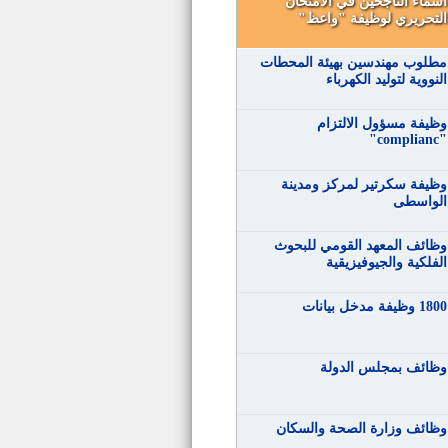
أسماء الناجحين في الامتحان
التحريري لوظيفة "واعظ"
مطلوب مهندسين بهيئة المحطات
النووية لتوليد الكهرباء
وظيفة مسؤول الالتزام
"complianc"
وظيفة سكرتير لمركز ومدينة
الواسطى
وظائف المعهد القومي للبحوث
الفلكية والجيوفيزيقية
1800 وظيفة مدخل بيانات
وظائف بمجلس الدولة
وظائف وزارة الصحة والسكان