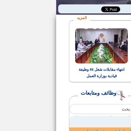
مقيمي الشعائر بنظام المكافأة
لوزارة الأوقاف
المزيد
وظائف بوزارة التخطيط والمتابعة
والإصلاح الإداري
مندوب مساعد بمجلس الدولة
مواعيد سحب وتقديم الملفات
لوظيفة معاون نيابة إدارية
انتهاء مقابلات شغل 46 وظيفة
قيادية بوزارة العمل
وظائف النيابة الإدارية
وظائف ومتابعات
50فرصة عمل بالمملكة العربية
السعودية
وظيفة معاون نيابة ( بالنيابة الادارية)