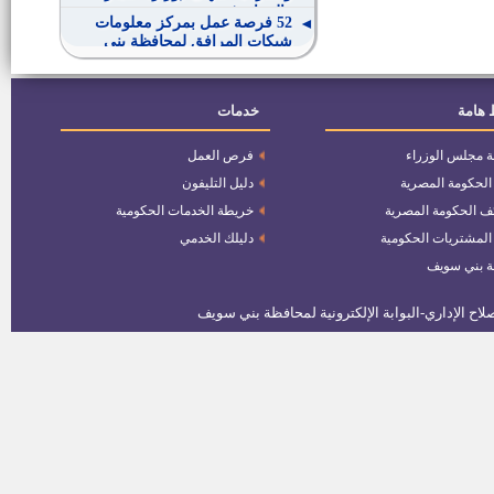
والصناعة)
52 فرصة عمل بمركز معلومات
شبكات المرافق لمحافظة بني
سويف
فرص عمل على خطوط الانتاج
وفرص للترقى الى مشرف
 هامة
خدمات
للمؤهلات التميزة.
ة مجلس الوزراء
فرص العمل
سائقين بالتعاقد للعمل بالمشروعات
االمركزية
 الحكومة المصرية
دليل التليفون
ف الحكومة المصرية
خريطة الخدمات الحكومية
عدد(3) جيولوجيين للعمل بمشروع
 المشتريات الحكومية
دليلك الخدمي
المحاجر
ة بني سويف
عدد 3 مهندسين في التخصصات
(مدني – عمارة – تخطيط عمراني)
مشرفات للعمل بالمشروع القومى
لضبط النمو السكانى
مهندس تخصص (مدنى ـ عمارة ـ
تخطيط عمرانى)
عدد 2 للعمل بالادارة العامة