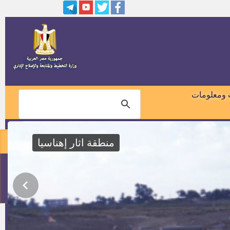
وظائف بمصنع تكنوتكس للملابس
الجاهزة بمدينة 15 مايو
مدير ادارة بناء وتنمية القرية
مطلوب رؤساء قرى جدد
 ومعلومات
وظائف لاستكمال نسبة ال 5%
المخصصة للمواطنين المعاقين
منطقة اثار إهناسيا
وظيفة رئيس الإدارة المركزية
لشئون مكتب السيد المستشار/
المحافظ بالدرجة العالية بالمجموعة
01018460099
النوعية لوظائف الإدارة العليا
وظائف شركة سامسونج
114
عدد (3) سائقين للعمل بمشروعات
الدواجن المركزية بشرق النيل