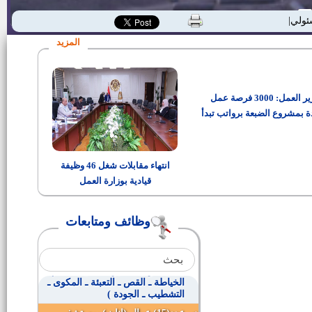
عدد(37) محصل
ئولية المجتم|
المزيد
وظائف قيادية بديوان عام المحافظة
وزير العمل: 3000 فرصة عمل
عدد ( 4 ) مهندسين تخصص كهرباء
ة بمشروع الضبعة برواتب تبدأ
من 15 ألف جنيه
عدد ( 5 ) جيولوجيين
انتهاء مقابلات شغل 46 وظيفة
قيادية بوزارة العمل
مهندسين وفنيين مساحة
وظائف ومتابعات
وظيفة محصل بعقد عمل مؤقت
شباب من الجنسين للعمل بأقسام (
الخياطة ـ القص ـ التعبئة ـ المكوى ـ
التشطيب ـ الجودة )