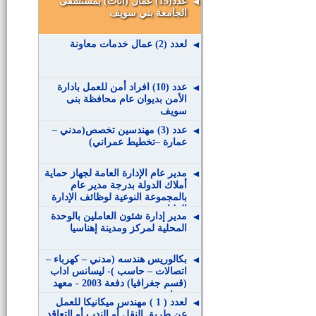
عدد(15) عمال (اناث) بمستشفى
الجامعة بني سويف
لعدد (2) عمال خدمات معاونة
عدد (10) افراد أمن للعمل بادارة
الأمن بديوان عام محافظة بنى
سويف
عدد (3) مهندسين تخصص(مدني –
عمارة –تخطيط عمراني)
مدير عام الإدارة العامة لجهاز حماية
أملاك الدولة بدرجة مدير عام
بالمجموعة النوعية لوظائف الإدارة
العليا
مدير إدارة شئون العاملين بالوحدة
المحلية لمركز ومدينة إهناسيا
بكالوريس هندسه (مدني – كهرباء –
اتصالات – حاسب )- ليسانس اداب
(قسم جغرافيا) دفعة 2003 - معهد
مساحة
لعدد ( 1 ) مهندس ميكانيكا للعمل
عن طريق النقل أو الندب أو التعاقد