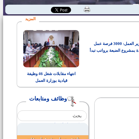
النوعية لوظائف الإدارة العليا
وظائف شركة سامسونج
ئو|
المزيد
عدد (3) سائقين للعمل بمشروعات
الدواجن المركزية بشرق النيل
وزير العمل: 3000 فرصة عمل
عدد(37) محصل
ة بمشروع الضبعة برواتب تبدأ
من 15 ألف جنيه
وظائف قيادية بديوان عام المحافظة
انتهاء مقابلات شغل 46 وظيفة
قيادية بوزارة العمل
عدد ( 4 ) مهندسين تخصص كهرباء
وظائف ومتابعات
عدد ( 5 ) جيولوجيين
مهندسين وفنيين مساحة