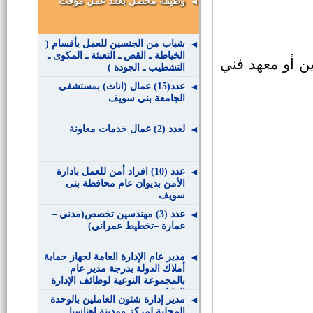
وظيفة محصل بعقد عمل مؤقت
شباب من الجنسين للعمل بأقسام (
الخياطة ـ القص ـ التعبئة ـ المكوى ـ
ن أو معهد فني
التشطيب ـ الجودة )
عدد(15) عمال (اناث) بمستشفى
الجامعة بني سويف
لعدد (2) عمال خدمات معاونة
عدد (10) افراد أمن للعمل بادارة
الأمن بديوان عام محافظة بنى
سويف
عدد (3) مهندسين تخصص(مدني –
عمارة –تخطيط عمراني)
مدير عام الإدارة العامة لجهاز حماية
أملاك الدولة بدرجة مدير عام
بالمجموعة النوعية لوظائف الإدارة
العليا
مدير إدارة شئون العاملين بالوحدة
المحلية لمركز ومدينة إهناسيا