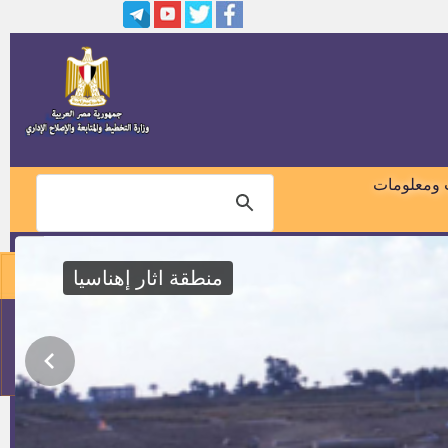
173 وظيفة شاغرة لحملة الماجستير
والدكتوراه من أبناء المحافظة
مدير مصنع شركة العمار للأبواب
والشبابيك
وظائف بمصنع تكنوتكس للملابس
الجاهزة بمدينة 15 مايو
 ومعلومات
مدير ادارة بناء وتنمية القرية
منطقة اثار إهناسيا
مطلوب رؤساء قرى جدد
01018460099
وظائف لاستكمال نسبة ال 5%
المخصصة للمواطنين المعاقين
114
وظيفة رئيس الإدارة المركزية
لشئون مكتب السيد المستشار/
المحافظ بالدرجة العالية بالمجموعة