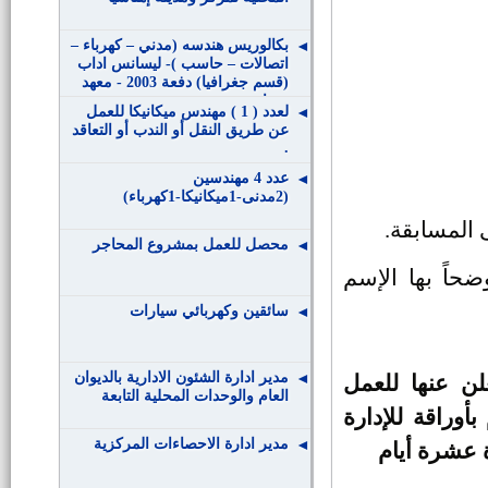
بكالوريس هندسه (مدني – كهرباء –
اتصالات – حاسب )- ليسانس اداب
(قسم جغرافيا) دفعة 2003 - معهد
مساحة
لعدد ( 1 ) مهندس ميكانيكا للعمل
عن طريق النقل أو الندب أو التعاقد
.
عدد 4 مهندسين
(2مدنى-1ميكانيكا-1كهرباء)
 المسابقة.
محصل للعمل بمشروع المحاجر
حاً بها الإسم
سائقين وكهربائي سيارات
مدير ادارة الشئون الادارية بالديوان
ن عنها للعمل
العام والوحدات المحلية التابعة
أوراقة للإدارة
مدير ادارة الاحصاءات المركزية