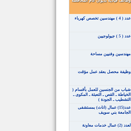
وظائف قيادية بديوان عام المحافظة
عدد ( 4 ) مهندسين تخصص كهرباء
عدد ( 5 ) جيولوجيين
مهندسين وفنيين مساحة
وظيفة محصل بعقد عمل مؤقت
شباب من الجنسين للعمل بأقسام (
الخياطة ـ القص ـ التعبئة ـ المكوى ـ
التشطيب ـ الجودة )
عدد(15) عمال (اناث) بمستشفى
الجامعة بني سويف
لعدد (2) عمال خدمات معاونة