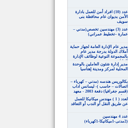
عدد (10) افراد أمن للعمل بادارة
الأمن بديوان عام محافظة بنى
سويف
عدد (3) مهندسين تخصص(مدني –
عمارة –تخطيط عمراني)
مدير عام الإدارة العامة لجهاز حماية
أملاك الدولة بدرجة مدير عام
بالمجموعة النوعية لوظائف الإدارة
العليا
مدير إدارة شئون العاملين بالوحدة
المحلية لمركز ومدينة إهناسيا
بكالوريس هندسه (مدني – كهرباء –
اتصالات – حاسب )- ليسانس اداب
(قسم جغرافيا) دفعة 2003 - معهد
مساحة
لعدد ( 1 ) مهندس ميكانيكا للعمل
عن طريق النقل أو الندب أو التعاقد
.
عدد 4 مهندسين
(2مدنى-1ميكانيكا-1كهرباء)