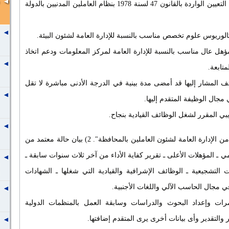
1) يكون المتقدم مستوفيًا لشروط التعيين الواردة بالقانون 47 لسنة 1978 بنظام العاملين المدنيين بالدولة
ؤهل عال مناسب بالنسبة للإدارة العامة لمركز المعلومات ودعم اتخاذ
متابعة.
ف المشار إليها قد أمضى مدة بينية في الدرجة الأدنى مباشرة لا تقل
جال الوظيفة المتقدم إليها.
1) نموذج طلب الوظيفة "ويطلب من الإدارة العامة لشئون العاملين بالمحافظة". 2) بيان حالة معتمد من
جهة العمل موضحا به التأهيل العلمي ـ المؤهلات الأعلى ـ تقرير كفاية الأداء من آخر ثلاث سنوات سابقة ـ
ات التشجيعية ـ الوظائف الإشرافية والقيادية التي شغلها ـ الشهادات
في مجال الحاسب الآلي واللغات الأجنبية.
مرات وإعداد البحوث والدراسات وسابقة العمل بالمنظمات الدولية