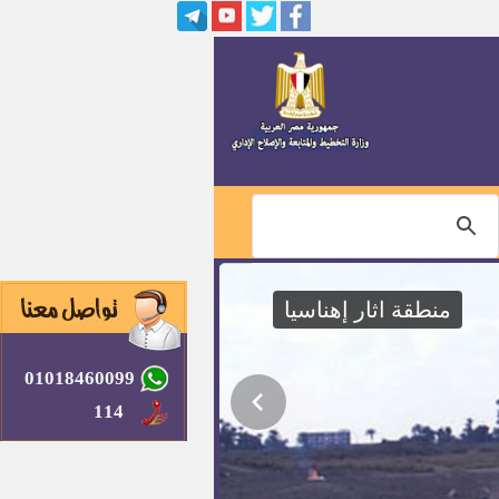
58 فرصة عمل بالشركة العربية
لتصنيع المواسير المعدنية بالمنطقة
الصناعية بكوم ابو راضي
132 فرصة عمل بالشركة الدولية
لصناعة السيراميك (سيراميكا
روندي)
90 فرصة عمل بمصنع الشرق
لصناعة السيراميكو البورسلين
(جلوريا)
34 فرصة عمل بمصنع الحسام
لتصنيع الألوميتال والاستانلس
منطقة اثار إهناسيا
173 وظيفة شاغرة لحملة الماجستير
والدكتوراه من أبناء المحافظة
01018460099
مدير مصنع شركة العمار للأبواب
والشبابيك
114
وظائف بمصنع تكنوتكس للملابس
الجاهزة بمدينة 15 مايو