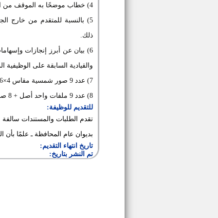
4) خطاب موضحًا به الموقف من الجزاءات والإحالة للمحكمة التأديبية.
5) بالنسبة للمتقدم من خارج الج
ذلك.
6) بيان عن أبرز إنجازات وإسهام
والقيادية السابقة على الوظيفية الم
7) عدد 9 صور شمسية مقاس 4×6 حديثة ملصقة على كل طلب.
8) عدد 9 ملفات واحد أصل + 8 صور من جميع المستندات المطلوبة.
للتقديم للوظيفة:
بديوان عام المحافظة ـ علمًا بأن 
تاريخ انتهاء التقديم:
تم النشر بتاريخ: