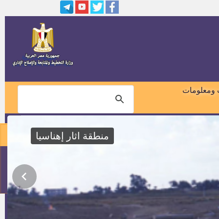
أسماء ومواعيد مقابلات المتقدمين
لـ"معاون نيابة إدارية"دفعة 2015
نتيجة الهيئة القومية لسكك حديد
مصر
200 فرصة عمل بشركة زد عبر
البحار
 ومعلومات
مدير ادارة المناجم والمحاجر
منطقة اثار إهناسيا
مواعيد إجراء الاختبارات لشغل
وظائف التعليم (معلم مساعد) في
المسابقة التكميلية
01018460099
مدير ادارة الازمات
114
مدير ادارة الامن