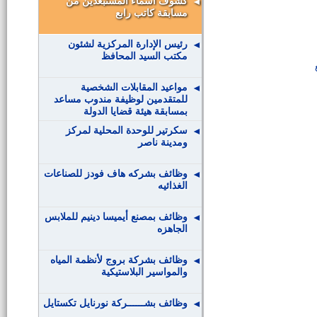
كشوف أسماء المستبعدين من
مسابقة كاتب رابع
رئيس الإدارة المركزية لشئون
مكتب السيد المحافظ
مواعيد المقابلات الشخصية
للمتقدمين لوظيفة مندوب مساعد
بمسابقة هيئة قضايا الدولة
سكرتير للوحدة المحلية لمركز
ومدينة ناصر
وظائف بشركه هاف فودز للصناعات
الغذائيه
وظائف بمصنع أيميسا دينيم للملابس
الجاهزه
وظائف بشركة بروج لأنظمة المياه
والمواسير البلاستيكية
وظائف بشــــــركة نورنايل تكستايل