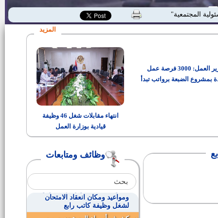
وظائف قيادية بديوان عام المحافظة
ئولية المجتمعية"
المزيد
مواعيد ومقابلات وظائف الهيئة
العامة لسكة الحديد
وزير العمل: 3000 فرصة عمل
مواعيد ومقابلات المتخلفين عن
وظائف الهيئة العامة للسكة الحديد
ة بمشروع الضبعة برواتب تبدأ
من 15 ألف جنيه
وظيفة شئون قانونية بوزارة التربية
والتعليم
انتهاء مقابلات شغل 46 وظيفة
قيادية بوزارة العمل
وظيفة مندوب مساعد بهيئة قضايا
الدولة
ع
وظائف ومتابعات
وظائف بشركة ايديتا للصناعات
الغذائية
كشوف بـأسماء وارقام الجلوس
ومواعيد ومكان انعقاد الامتحان
لشغل وظيفة كاتب رابع