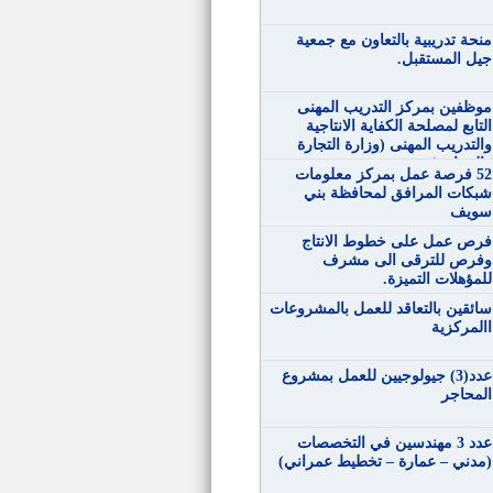
منحة تدريبية بالتعاون مع جمعية
جيل المستقبل.
موظفين بمركز التدريب المهنى
التابع لمصلحة الكفاية الانتاجية
والتدريب المهنى (وزارة التجارة
والصناعة)
52 فرصة عمل بمركز معلومات
شبكات المرافق لمحافظة بني
سويف
فرص عمل على خطوط الانتاج
وفرص للترقى الى مشرف
للمؤهلات التميزة.
سائقين بالتعاقد للعمل بالمشروعات
االمركزية
عدد(3) جيولوجيين للعمل بمشروع
المحاجر
عدد 3 مهندسين في التخصصات
(مدني – عمارة – تخطيط عمراني)