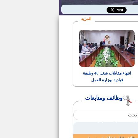
وظائف النيابة الادارية - اعلان رقم
1لسنة 2016
المزيد
190 فرصة بإحدي مصانع الحديد
للهياكل الفولاذية
وظائف بهيئة قناة السويس
سكرتير مركز ومدينة ناصر
انتهاء مقابلات شغل 46 وظيفة
قيادية بوزارة العمل
مواعيد مراجعة المستندات
للمتقدمين فى وظيفة (مهندس
غطس وانتشال) بهيئة قناة السويس
وظائف ومتابعات
مواعيد أداء الامتحانات للمتخلفين
والمتظلمين بمسابقة الشهر العقاري
وظائف معاون نيابة إدراية