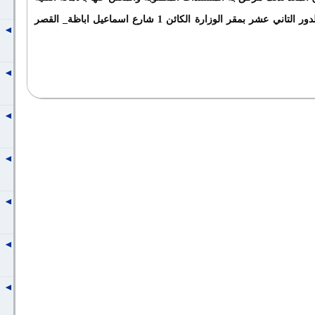
للجنة الدائمة للوظائف القيادية بالدور التاني عشر بمقر الوزارة الكائن 1 شارع اسماعيل اباظة_ القصر