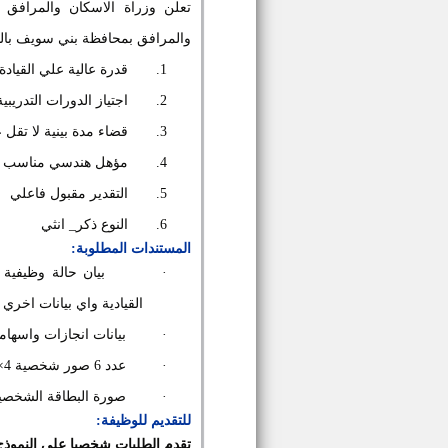
والمرافق بمحافظة بني سويف بالش
1.
قدرة عالية علي القيادة
2.
اجتياز الدورات التدريبية
3.
قضاء مدة بينية لا تقل
4.
مؤهل هندسي مناسب
5.
التقدير مقبول فاعلي
6.
النوع ذكر_ انثي
المستندات المطلوبة:
·
بيان حالة وظيفية 
القيادية واي بيانات اخري
·
بيانات انجازات واسهام
·
عدد 6 صور شخصية 4×6
·
صورة البطاقة الشخصي
للتقديم للوظيفة:
تقدم الطلبات شخصيا علي النموذج ا