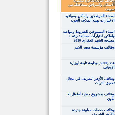
وظائف قياديةشاغرة بمديرية
الاسكان والمرافق بمحافظة بني
سويف
اسماء المرشحين واماكن ومواعيد
الإختبارات بهيئة الملاحة الجوية
اسماء المستوفين للشروط ومواعيد
واماكن اختبارات مسابقة رقم 1
مصلحة الشهر العقارى 2016
وظائف مؤسسة مصر الخير
عدد (3000) وظيفة تابعة لوزارة
الأوقاف
وظائف الأزهر الشريف في مجال
تحقيق التراث
وظائف بمشروع حماية أطفال بلا
مأوي
وظائف خدمات معاونة جديدة
بالأزهر الشريف