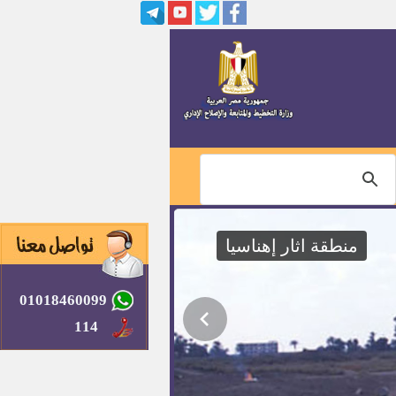
وظائف بشركه هاف فودز للصناعات
الغذائيه
وظائف بمصنع أيميسا دينيم للملابس
الجاهزه
وظائف بشركة بروج لأنظمة المياه
والمواسير البلاستيكية
وظائف بشــــــركة نورنايل تكستايل
منطقة اثار إهناسيا
مدير إدارة شئون الاتصال بديوان
عام محافظة بنى سويف
01018460099
وظائف ( معلم مساعد) بالازهر
الشريف
114
اسماء ومواعيد المقابلات الشخصية
لوظائف هيئه قضايا الدوله اعلان
رقم 1 لسنة 2016