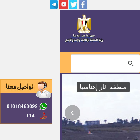
وظائف بمصنع ايميا دينيم للملابس
الجاهزة
عمال و مراقب جودة
وظائف بجامعة بنى سويف
نتيجة التظلمات بمصلحة الشهر
العقاري والتوثيق
منطقة اثار إهناسيا
اسماء المرشحين لوظيفة واعظ
بالازهر
01018460099
مهندسين بقناة السويس
114
وظائف بشركة ايديتا