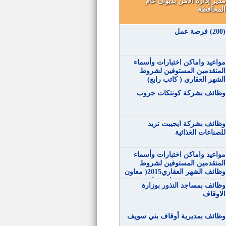
مدير إدارة الأمن بديوان عام
المحافظة
(200) فرصة عمل
مواعيد‬ واماكن اختبارات وأسماء
المتقدمين المستوفين لشروط
الشهر العقاري ( كاتب رابع)
وظائف بشركة كونتكات جروب
وظائف بشركة ايجيبت تريد
للصناعات الغذائية
‏مواعيد‬ واماكن اختبارات وأسماء
المتقدمين المستوفين لشروط
وظائف الشهر العقاري2015( معاون
خدمة – حرفي مساعد سائق –
وظائف بمساجد النذور بوزارة
حرفي مساعد تجليد )
الاوقاف
وظائف بمديرية أوقاف بني سويف