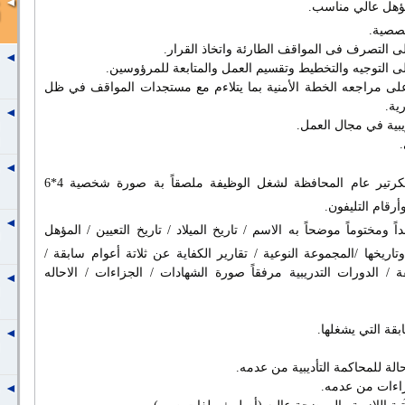
ؤهل عالي مناسب.
ة على مراجعه الخطة الأمنية بما يتلاءم مع مستجدات المواقف في ظل
ية.
1ـ طلب باسم السيد اللواء / سكرتير عام المحافظة لشغل الوظيفة ملصقاً بة صورة شخصية 4*6
رقام التليفون.
اً ومختوماً موضحاً به الاسم / تاريخ الميلاد / تاريخ التعيين / المؤهل
وتاريخها /المجموعة النوعية / تقارير الكفاية عن ثلاتة أعوام سابقة /
ة / الدورات التدريبية مرفقاً صورة الشهادات / الجزاءات / الاحاله