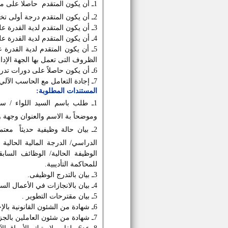
1ـ أن يكون المتقدم
حاصلا على م
2ـ أن يكون المتقدم درجة أولى تخصصية.
3ـ أن يكون المتقدم لدية القدرة على التصرف فى المواقف الطارئة واتخاذ القرار.
4ـ أن يكون المتقدم لدية القدرة على التوجيه والتخطيط وتقسيم العمل والمتابعة للمرؤوسين.
5ـ أن يكون المتقدم لدية القدر
الظروف التى تعمل بها الجهة الإدار
6ـ أن يكون حاصلاً على دورات تدريبية في مجال العمل.
7ـ إجادة التعامل مع الحاسب الآلي.
المستندات المطلوبة:
وموضحاً بة الاسم والعنوان وجهة وأ
2ـ بيان حالة وظيفية حديثاً
معتمد
الدراسي/ الدرجة المالية الحالية 
الوظيفة الحالية/ الوظائف السابق
للمحاكمة التأديبية.
3ـ بيان بالتدرج الوظيفى.
4ـ بيان بالانجازات في الأعمال السابقة التي يشغلها.
5ـ بيان مقترحات التطوير .
6ـ شهادة من الشئون القانونية بالإحالة للمحاكمة التأديبية من عدمه.
7ـ شهادة من شئون العاملين بالجزاءات من عدمه.