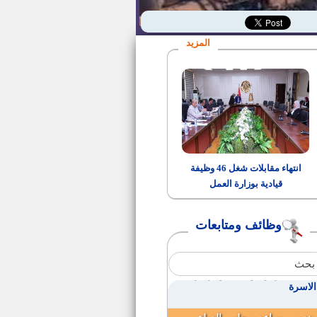
وظائف معلمين بوزارة التربية
والتعليم بدولة الكويت
المزيد
وظائف بالشركة القابضة لمياه
الشرب
وظائف بالشركة المصرية القابضة
للمطارات
إعلان اجراء الامتحان التحريري
للمتقدمين لوظيفة كاتب رابع
انتهاء مقابلات شغل 46 وظيفة
بالمسابقة رقم ا لسنة 2015
قيادية بوزارة العمل
فرص عمل بالقوات المسلحة
وظائف ومتابعات
وظائف بدولة الكويت
اطباء بشريين بوحدات ومراكزصحة
الاسرة