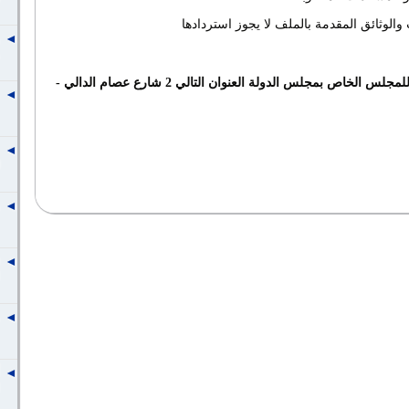
الوثائق المقدمة بالملف لا يجوز استردادها
تسحب الطلبات من الامانه الفنية للمجلس الخاص بمجلس الدولة العنوان التالي 2 شارع عصام الدالي -