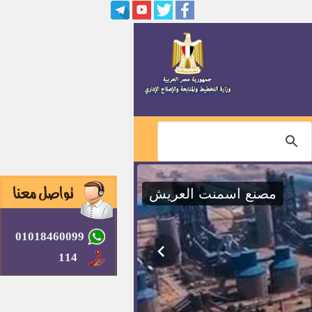
وظائف بمديرية أوقاف بني سويف
سكرتير مركز ومدينة ناصر
سيارات مبرده للشباب من الصندوق
الاجتماعي
100 فرصة عمل بشركة كريستال
فورماكينك شيرتس
محطة كهرباء غياضة
كشوف بأسماء السادة المرشحين
للتعيين بالجهات الإدارية لاستكمال
نسبة الــــ 5% المخصصة للمعاقين
01018460099
وظائف خالية بشركة لمعالجة مياه
الشرب بالمحافظات
114
مطلوب معاونيين بالجهاز المركزي
للتعبئة العامة والاحصاء