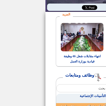
القوي العاملة تعلن عن فرص عمل
بالكويت.. السكن و السفر مجانا
المزيد
وظائف قيادية بالأزهر الشريف
وظائف وزارة الإستثمار
وظائف مهندسين للتعيين بأحدى
مدن القناة
انتهاء مقابلات شغل 46 وظيفة
قيادية بوزارة العمل
فتح باب التقدم لمسابقة إمام
المسجد الجامع
وظائف ومتابعات
مواعيد إختبار وظائف مدرس حاسب
آلى بالأزهر
التسجيل لوظائف مسابقة هيئة
التأمينات الإجتماعية