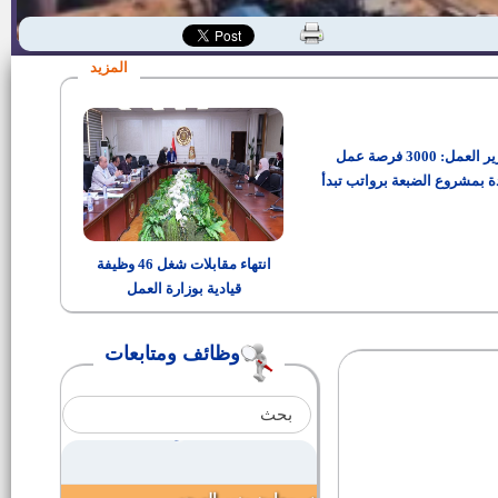
وظائف الهيئة العامة للأبنية التعليمية
-إعلان رقم 1 لسنة 2015
المزيد
تعيين أوائل الخريجين دفعة 2013
وزير العمل: 3000 فرصة عمل
تعيين أوائل الخريجين دفعة 2013
ة بمشروع الضبعة برواتب تبدأ
من 15 ألف جنيه
تعيين حملة الماجيستير والدكتوراة
دفعة 2014 والمعتمدة حتى
انتهاء مقابلات شغل 46 وظيفة
31/12/2014
قيادية بوزارة العمل
عمال إنتاج وفني كهرباء بشركة
السلمى لمجازر الدواجن الآلية
(دجدوجه)
وظائف ومتابعات
أسماء مرشحى المقابلة الشخصية
لوظيفة معاون خدمة وحرفى-
الجهاز المركزي للمحاسبات
عدد 8 خدمات معاونه