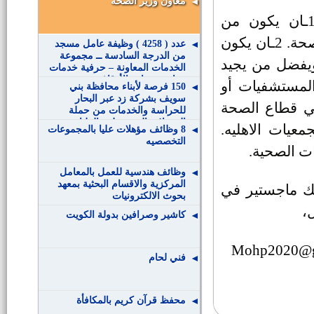
معاون وزير الصحه
الشروط الواجب توافرها للالتحاق بهذه الوظيفة: 1ـان يكون من
العاملين الدائمين بالوزارة، أو الهيئات التابعة لوزارة الصحة. 2ـان يكون
عدد ( 4258 ) وظيفة عامل مسجد
من الدرجة السادسة ــ مجموعة
لانجليزية ويفضل من يجيد
الخدمات المعاونة – حرفية خدمات
معاونة بوزارة الأوقاف
 إدارة المستشفيات أو
150 فرصة لأبناء محافظة بني
سويف بشركة زد عبر البحار
 وفنيه في قطاع الصحة
للحراسة والخدمات من حملة
المؤهلات المتوسطة والعليا
معيات الاهليه.
8 وظائف مؤهلات عليا بالمجموعات
التخصصيه
وظائف هندسية للعمل بالمعامل
المركزية والاقسام البحثية بمعهد
ك ماجستير في
بحوث الالكترونيات
،
كاشير وصرافين بدولة الكويت
فني لحام
محفظ قرآن كريم بالمكافأة