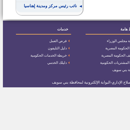
نائب رئيس مركز ومدينة إهناسيا
سائق سيارة ثالث للعمل بهيئة
المجتمعات العمرانية الجديدة
 هامة
خدمات
ة مجلس الوزراء
فرص العمل
25 عامل وعاملة
 الحكومة المصرية
دليل التليفون
ف الحكومة المصرية
خريطة الخدمات الحكومية
وظائف وزارة المالية
 المشتريات الحكومية
دليلك الخدمي
ة بني سويف
مطلوب مهندسين للعمل بهيئة
المجتمعات العمرانية الجديدة
عدد (1) مدرس موسيقى
عدد 40 فنى انتاج _ مؤهل صناعى
ميكانيكا _ كهرباء
482 وظيفة حارس أمن بالهيئة