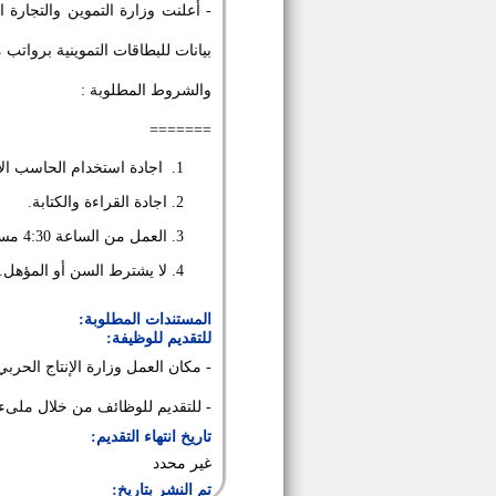
بيانات للبطاقات التموينية برواتب ما بين 1350 إلي 1800 جنية ح
والشروط المطلوبة :
=======
اجادة استخدام الحاسب الأ
اجادة القراءة والكتابة.
العمل من الساعة 4:30 مساءً وحتى 12:00 صباحاً أو من 12:00 صباحاً وحتي 8:00 صباحاً.
لا يشترط السن أو المؤهل.
المستندات المطلوبة:
للتقديم للوظيفة:
- مكان العمل
وزارة الإنتاج الحربي، مدينة
- للتقديم للوظائف من خلال ملىء
تاريخ انتهاء التقديم:
غير محدد
تم النشر بتاريخ: