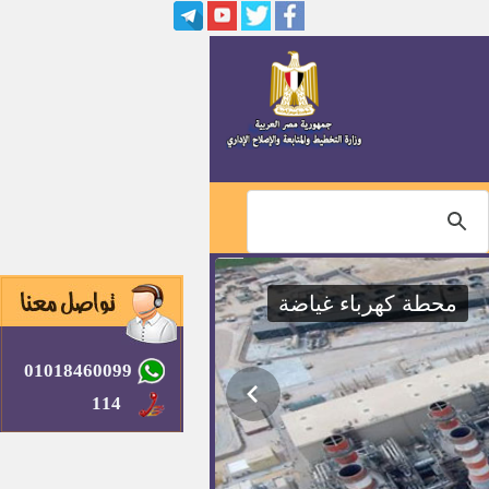
وظائف بشركة السلمي لمجازر
الدواجن الالية
600 فرصة عمل بوزارة الكهرباء
وشركة سيمنز
مقيمي الشعائر بنظام المكافأة
لوزارة الأوقاف
وظائف بوزارة التخطيط والمتابعة
والإصلاح الإداري
محطة كهرباء غياضة
مندوب مساعد بمجلس الدولة
01018460099
مواعيد سحب وتقديم الملفات
لوظيفة معاون نيابة إدارية
114
وظائف النيابة الإدارية