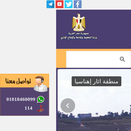
الاختبارات
وظائف قيادية بالتربية والتعليم
وظائف بهيئة قضايا الدولة
وظائف بوزارة التخطيط والمتابعة
والإصلاح الإداري
وظائف بمصنع سوفت روز انتر
ناشيونال
منطقة اثار إهناسيا
وظائف بمصنع ايميا دينيم للملابس
الجاهزة
01018460099
عمال و مراقب جودة
114
وظائف بجامعة بنى سويف