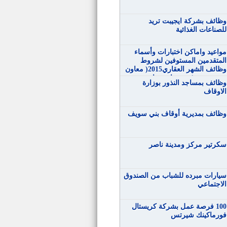
وظائف بشركة ايجيبت تريد
للصناعات الغذائية
‏مواعيد‬ واماكن اختبارات وأسماء
المتقدمين المستوفين لشروط
وظائف الشهر العقاري2015( معاون
خدمة – حرفي مساعد سائق –
وظائف بمساجد النذور بوزارة
حرفي مساعد تجليد )
الاوقاف
وظائف بمديرية أوقاف بني سويف
سكرتير مركز ومدينة ناصر
سيارات مبرده للشباب من الصندوق
الاجتماعي
100 فرصة عمل بشركة كريستال
فورماكينك شيرتس