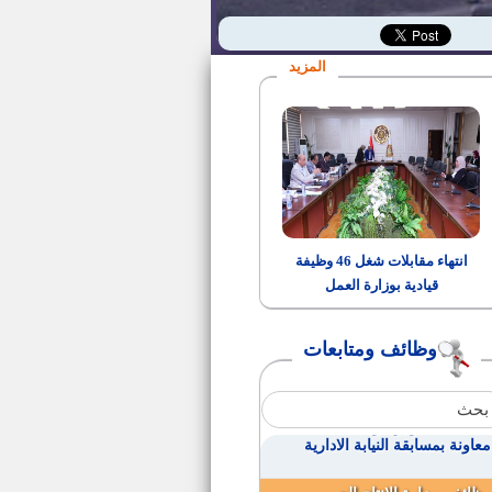
نتيجة التظلمات بمصلحة الشهر
العقاري والتوثيق
المزيد
اسماء المرشحين لوظيفة واعظ
بالازهر
مهندسين بقناة السويس
وظائف بشركة ايديتا
انتهاء مقابلات شغل 46 وظيفة
قيادية بوزارة العمل
20 وظيفة واعظ في مجال تحقيق
التراث بالأزهر الشريف
وظائف ومتابعات
مواعيد اختبارات الازهر الشريف
اسماء المقبولين لوظيفة خدمات
معاونة بمسابقة النيابة الادارية