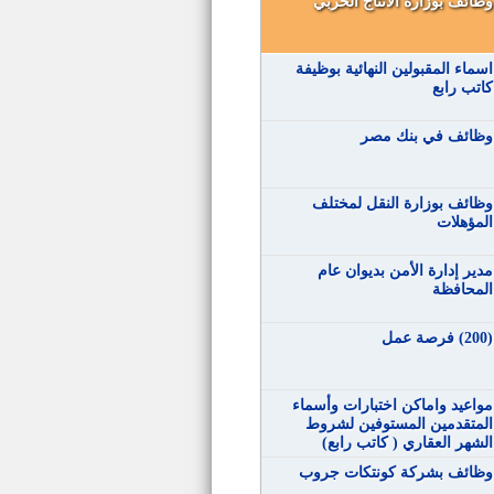
وظائف بوزارة الانتاج الحربي
اسماء المقبولين النهائية بوظيفة
كاتب رابع
وظائف في بنك مصر
وظائف بوزارة النقل لمختلف
المؤهلات
مدير إدارة الأمن بديوان عام
المحافظة
(200) فرصة عمل
مواعيد‬ واماكن اختبارات وأسماء
المتقدمين المستوفين لشروط
الشهر العقاري ( كاتب رابع)
وظائف بشركة كونتكات جروب