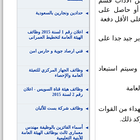
س الآداب قسم
 أو حاصل على
حدادين ونجارين بالسعودية
لى الأقل دفعة
اعلان رقم 1 لسنة 2015 وظائف
 جيد جدا على
الهيئة العامة لتخطيط العمرانى
فني ارصاد جوية و حارس امن
وسيتم استبعاد
وظائف الجهاز المركزي للتعبئة
العامة والإحصاء
عامة
وظائف هيئة قناة السويس - اعلان
رقم 2 لسنة 2015
هداء من القوات
وظائف شركة بست للألبان
د ذلك.
أسماء الفائزين بالوظيفة مهندس
معمارى ثالث بوظائف الهيئة العامة
للأبنية التعليمية