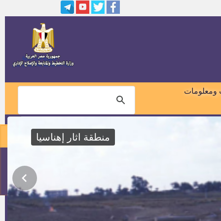
أعضاء هيئة تدريس ومعاونيهم
بكليات الحاسبات والمعلومات
أعضاء هيئة تدريس بالجامعة
المصرية الإسلامية للثقافة الإسلامية
بكازاخستان
وظائف وزارة الدفاع
 ومعلومات
إعلان المدرسين لعام 2015/2016
منطقة اثار إهناسيا
مواعيد اختبارات المرحلة الثانية
للسائقين وأسمائهم للعمل بجهاز
مدينة بنى سويف الجديدة
01018460099
وظائف جامعة بنى سويف
114
وظائف الشركة القابضة لمياه
الشرب و الصرف الصحى