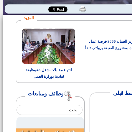
وظائف الهيئة العامة لدار الكتب
ئولي|
والوثائق القومية
المزيد
وظائف هيئة الرقابة النووية
والإشعاعية
وزير العمل: 3000 فرصة عمل
وظائف كلية الدراسات العليا للعلوم
المتقدمة - جامعة بنى سويف
ة بمشروع الضبعة برواتب تبدأ
من 15 ألف جنيه
وظائف للصيادلة بوزارة الصحة
انتهاء مقابلات شغل 46 وظيفة
قيادية بوزارة العمل
سكرتير لمركز ومدينة ناصر
بلى
وظائف ومتابعات
نائب رئيس مركز ومدينة الواسطى
وظائف نقابة المهندسين المصريين