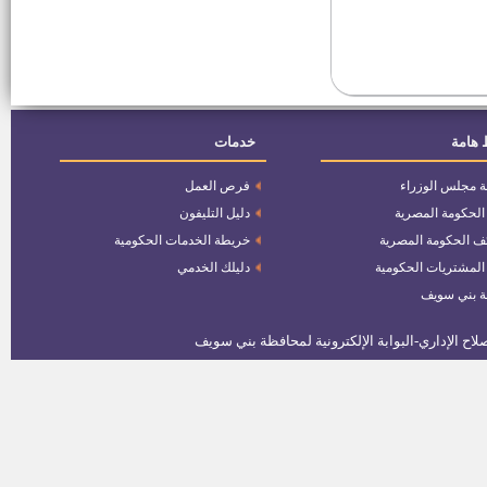
الإنتاجية والتدريب المهني نسبة 5%
من ذوى الاحتياجات
مهندسين للعمل بشركة سامسونج
فرص عمل بمجموعة شركات
 هامة
خدمات
أمريكانا بمصر ودول الخليج العربى
ة مجلس الوزراء
فرص العمل
وظائف الشركة السويسرية
 الحكومة المصرية
دليل التليفون
للملابس القطنية بياض العرب
ف الحكومة المصرية
خريطة الخدمات الحكومية
وظائف الشركة المتحدة للصيادلة
 المشتريات الحكومية
دليلك الخدمي
ة بني سويف
وظائف الشركة السويسرية
للملابس الجاهزة بالعاشر من
رمضان
وظائف المؤسسة العامة للتكافل
الإجتماعى
فنى ميكانيكا