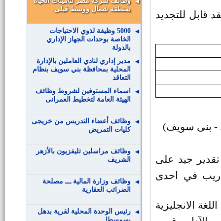
وظائف شركة مصر لتأمينات الحياة
بمنطقة شمال ووسط قبلى
د قابل للتجديد
5000 وظيفة لذوي الاحتياجات
الخاصة بوحدات الجهاز الإداري
بالدولة
مدير إداري لنادي العاملين بالإدارة
المحلية بمحافظة بني سويف بنظام
التعاقد
اسماء المستوفين لشروط وظائف
الهيئة العامة لتخطيط العمرانى
وظائف أعضاء التدريس من خريجى
 - بنى سويف)
كليات التمريض
وظائف مراسلين تليفزيون بالأزهر
قدير جيد على
الشريف
دريب في احدى
وظائف وزارة المالية ـــ مصلحة
الضرائب العقارية
اللغة الانجليزية
رئيس الوحدة المحلية لقرية بدهل
بسمسطا