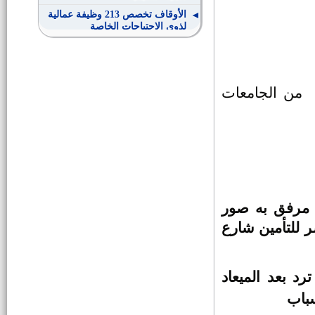
الأوقاف تخصص 213 وظيفة عمالية
لذوي الاحتياجات الخاصة
200 عامله بمصنع كرستاله للملابس
من الجامعات
وظائف بالأزهر الشريف
وظائف وزارة الرى لذوى الإحتياجات
الخاصة
أعضاء هيئة تدريس وهيئة معاونة
بكلية الاثار
 مرفق به صور
ر للتأمين شارع
مهندسين بالهيئة العامة للتنمية
الصناعية إعلان رقم 1 لسنة 2015
معلمين ومعلمات مصريين بدولة
د بعد الميعاد
الكويت
سباب
16وظيفة حكومية بمصلحه الكفاية