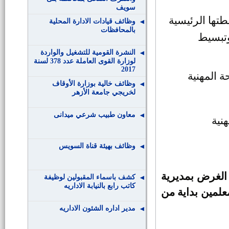
سويف
طتها الرئيسية
وظائف قيادات الادارة المحلية
بالمحافظات
وتبسيط
النشرة القومية للتشغيل والواردة
لوزارة القوى العاملة عدد 378 لسنة
2017
ة المهنية
وظائف خالية بوزارة الأوقاف
لخريجي جامعة الأزهر
معاون طبيب شرعي ميدانى
نية
وظائف بهيئة قناة السويس
 الغرض بمديرية
كشف باسماء المقبولين لوظيفة
كاتب رابع بالنيابة الاداريه
معلمين بداية من
مدير اداره الشئون الاداريه