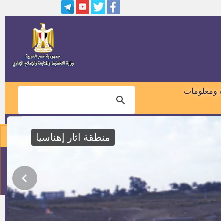
وظائف بالمنطقة الصناعية بياض
العرب
وظائف بمصنع لصناعه السيراميك
والبورسلين
وظائف بمصنع لصناعة الخميرة
 ومعلومات
وظائف بمصنع لصناعة الأجهزة
الطبية
منطقة اثار إهناسيا
وظائف بسوبر ماركت ومطعم
مشويات
01018460099
وظائف بالمنطقة الصناعية كوم ابو
راضى
114
إعلان رقم 1 لسنة 2020 (وظائف
بديوان عام محافظة بني سويف)