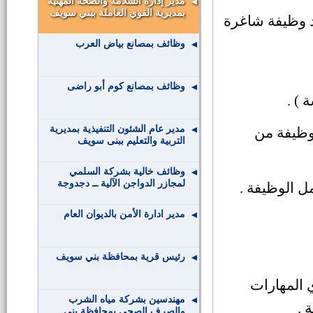
مدير إدارة السلامة والصحة المهنية
بمديرية القوي العاملة ببني سويف
وظائف بمصانع بياض العرب
وظائف بمصانع كوم أبو راضى
) .
مدير عام الشئون التنفيذية بمديرية
قل في وظيفة من
التربية والتعليم ببنى سويف
وظائف خالية بشركة السلمي
لمجازر الدواجن الآلية ــ دجدوجة
ل الوظيفة .
مدير ادارة الأمن بالديوان العام
رئيس قرية بمحافظة بني سويف
 المهارات
مهندسين بشركة مياه الشرب
 .
والصرف الصحى بمحافظة بنى