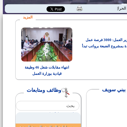
تعيين عدد 65 قيادة محلية من
الحرارة
رؤساء المراكز المدن والأحياء
المزيد
مدير عام الإدارة العامة للشئون
المالية والإدارية بديوان عام محافظة
بني سويف
وزير العمل: 3000 فرصة عمل
إعلان مصلحة الجمارك المصرية
رقم (1) لسنة 2018
ة بمشروع الضبعة برواتب تبدأ
من 15 ألف جنيه
وظيفة رئيس قرية بدائرة محافظة
بني سويف
انتهاء مقابلات شغل 46 وظيفة
قيادية بوزارة العمل
وظيفة سكرتير الوحدة المحلية
لمركز ومدينة بني سويف
ة ببني سويف
وظائف ومتابعات
وظائف قيادية بديوان عام محافظة
بني سويف
وظيفة أمن إدارى