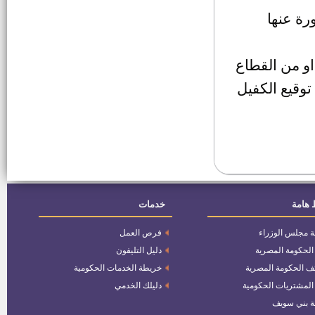
النووية لتوليد الكهرباء
رة عنها
وظيفة مسؤول الالتزام
"complianc"
او من القطاع
وظيفة سكرتير لمركز ومدينة
توقيع الكفيل
الواسطى
وظائف المعهد القومي للبحوث
الفلكية والجيوفيزيقية
1800 وظيفة مدخل بيانات
 هامة
خدمات
وظائف بمجلس الدولة
ة مجلس الوزراء
فرص العمل
 الحكومة المصرية
دليل التليفون
وظائف وزارة الصحة والسكان
ف الحكومة المصرية
خريطة الخدمات الحكومية
 المشتريات الحكومية
دليلك الخدمي
وظائف بالهيئة القومية للتأمين
ة بني سويف
الاجتماعي