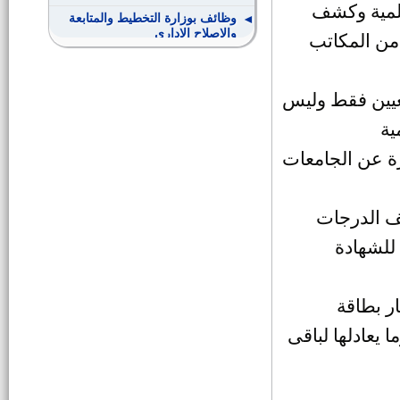
علمية وكشف
وظائف بوزارة التخطيط والمتابعة
والإصلاح الإداري
من المكاتب
مندوب مساعد بمجلس الدولة
تعيين فقط وليس
ية
مواعيد سحب وتقديم الملفات
لوظيفة معاون نيابة إدارية
ة عن الجامعات
وظائف النيابة الإدارية
 الدرجات
50فرصة عمل بالمملكة العربية
 للشهادة
السعودية
وظيفة معاون نيابة ( بالنيابة الادارية)
ر بطاقة
 يعادلها لباقى
أسماء الناجحين في الامتحان
التحريري لوظيفة "واعظ"
مطلوب مهندسين بهيئة المحطات