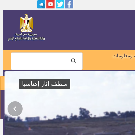
مدير إدارة الأمن بديوان عام
المحافظة
(200) فرصة عمل
مواعيد‬ واماكن اختبارات وأسماء
المتقدمين المستوفين لشروط
 ومعلومات
الشهر العقاري ( كاتب رابع)
وظائف بشركة كونتكات جروب
منطقة اثار إهناسيا
وظائف بشركة ايجيبت تريد
للصناعات الغذائية
01018460099
‏مواعيد‬ واماكن اختبارات وأسماء
المتقدمين المستوفين لشروط
114
وظائف الشهر العقاري2015( معاون
خدمة – حرفي مساعد سائق –
وظائف بمساجد النذور بوزارة
حرفي مساعد تجليد )
الاوقاف