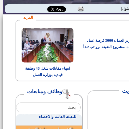
وظائف بمديرية أوقاف بني سويف
ئولية المجتم|
المزيد
سكرتير مركز ومدينة ناصر
وزير العمل: 3000 فرصة عمل
سيارات مبرده للشباب من الصندوق
الاجتماعي
ة بمشروع الضبعة برواتب تبدأ
من 15 ألف جنيه
100 فرصة عمل بشركة كريستال
فورماكينك شيرتس
انتهاء مقابلات شغل 46 وظيفة
قيادية بوزارة العمل
كشوف بأسماء السادة المرشحين
للتعيين بالجهات الإدارية لاستكمال
نسبة الــــ 5% المخصصة للمعاقين
ويت
وظائف ومتابعات
وظائف خالية بشركة لمعالجة مياه
الشرب بالمحافظات
مطلوب معاونيين بالجهاز المركزي
للتعبئة العامة والاحصاء