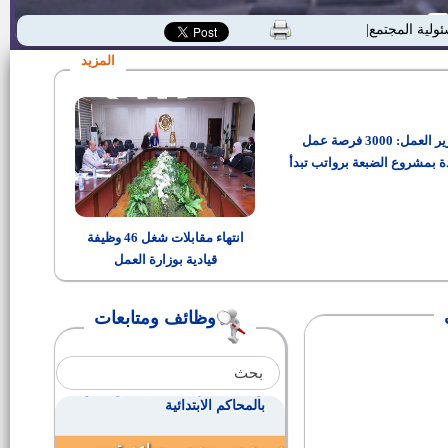
وظائف بشركة كونكريت للملابس
ئولية المجتمعية"
الجاهزة
المزيد
عدد 43 وظيفة لنسبة 5% من ذوي
الاحتياجات الخاصة
وزير العمل: 3000 فرصة عمل
وظائف بالبنك المركزى المصرى
للمؤهلات العليا
ة بمشروع الضبعة برواتب تبدأ
من 15 ألف جنيه
وظائف بالبنك المركزى المصرى
للمؤهلات المتوسطة وفوق
انتهاء مقابلات شغل 46 وظيفة
المتوسطة
قيادية بوزارة العمل
رئيس قرية باروط
وظائف ومتابعات
مندوبون لهيئة قضايا الدولة
وظائف لخريجى الكليات والدبلومات
بالمحاكم الابتدائية