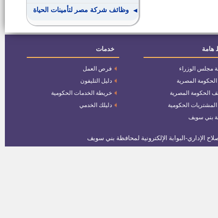
وظائف شركة مصر لتأمينات الحياة
وظائف:هندسة – تجارة – أخرى
بالجهاز المركزى للتعمير
 هامة
خدمات
ة مجلس الوزراء
فرص العمل
نائب لرئيس مركز ومدينة الواسطى
 الحكومة المصرية
دليل التليفون
ف الحكومة المصرية
خريطة الخدمات الحكومية
وظائف الهندسة – وظائف التفتيش
 المشتريات الحكومية
دليلك الخدمي
المالي و اإلداري - سائقين
ة بني سويف
عدد 2 نائب لرئيس مدينة بني سويف
58 فرصة عمل بمصنع مايوركا
للاستثمار السياحي وصناعة
السيراميك
46 فرصة عمل بالشركة الوطنية
للصناعات المعدنية والمنزلية
58 فرصة عمل بالشركة العربية