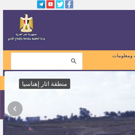
مدير إدارة شئون اللجان والمجالس
بالديوان العام
وظائف إم كي لصناعة الخشب
الكونتر ش.م.م عامل محارة (واحد)
وعامل نظافة (واحد)
وظائف شركة مياه الشرب
والصرف الصحي ببني سويف
 ومعلومات
مهندسين ( مدني ـــ كهرباء قوى ــ
ميكانيكا قوى)
مواعيد المقابلات الخاصة بوظائف
محكمة استئناف القاهرة
منطقة اثار إهناسيا
نتائج مسابقة خبراء وزارة العدل
جميع المحافظات وقرار التعيين
01018460099
أداء خطبة الجمعة بالمكافأة
114
وظائف محكمة استئناف القاهرة