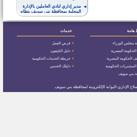
مدير إداري لنادي العاملين بالإدارة
المحلية بمحافظة بني سويف بنظام
التعاقد
اسماء المستوفين لشروط وظائف
الهيئة العامة لتخطيط العمرانى
 هامة
خدمات
ة مجلس الوزراء
فرص العمل
وظائف أعضاء التدريس من خريجى
كليات التمريض
 الحكومة المصرية
دليل التليفون
ف الحكومة المصرية
خريطة الخدمات الحكومية
وظائف مراسلين تليفزيون بالأزهر
 المشتريات الحكومية
دليلك الخدمي
الشريف
ة بني سويف
وظائف وزارة المالية ـــ مصلحة
الضرائب العقارية
رئيس الوحدة المحلية لقرية بدهل
بسمسطا
حدادين ونجارين بالسعودية
اعلان رقم 1 لسنة 2015 وظائف