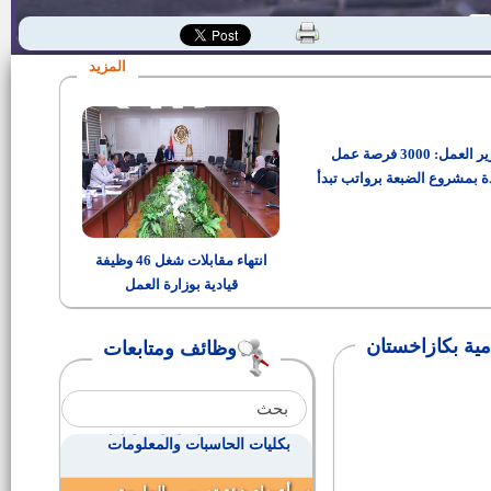
وظائف مصلحة الطب الشرعى
(إعلان رقم 1 لسنة 2015)
المزيد
وظائف الأزهر الشريف
وزير العمل: 3000 فرصة عمل
محاسبين ومهندسين للعمل بالهيئة
القومية لمياه الشرب (إعلان رقم 3
ة بمشروع الضبعة برواتب تبدأ
لسنة 2015)
من 15 ألف جنيه
وظائف كلية الهندسة بجامعة مصر
للعلوم والتكنولوجيا
انتهاء مقابلات شغل 46 وظيفة
قيادية بوزارة العمل
وظائف المقاولون العرب
مية بكازاخستان
وظائف ومتابعات
وظائف المركز القومي لبحوث
المياه
أعضاء هيئة تدريس ومعاونيهم
بكليات الحاسبات والمعلومات