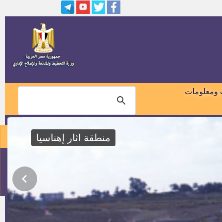
وظائف بالهيئة القومية للبحوث
القومية للبحوث والرقابة على
المستحضرات الحيوية
وظائف سائقين بهيئة الإسعاف
المصرية بجميع المحافظات
4 أطباء بشريين وطبيب صيدلي
للعمل بالإدارة العامة لبرامج أمراض
 ومعلومات
الطفولة بنظام الانتداب
تعيين حملة الماجستير والدكتوراه
دفعة 2014 اعتماد 2015
منطقة اثار إهناسيا
مواعيد المقابلة للمتقدمين بوظائف
دار الكتب والوثائق القومية
01018460099
وظائف خالية بدولة الكويت
114
وظائف المعهد القومي للاتصالات