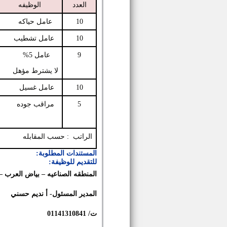
العدد
الوظيفه
10
عامل حياكه
10
عامل تشطيب
9
عامل 5%
لا يشترط مؤهل
10
عامل غسيل
5
مراقب جوده
الراتب
: حسب المقابله
المستندات المطلوبة:
للتقديم للوظيفة:
المنطقه الصناعيه – بياض العرب – قطعه 44-
المدير المسئول- أ نديم حسني
ت/ 01141310841