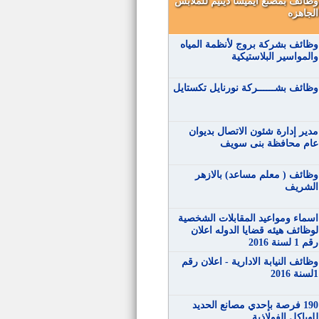
وظائف بمصنع أيميسا دينيم للملابس
الجاهزه
وظائف بشركة بروج لأنظمة المياه
والمواسير البلاستيكية
وظائف بشــــــركة نورنايل تكستايل
مدير إدارة شئون الاتصال بديوان
عام محافظة بنى سويف
وظائف ( معلم مساعد) بالازهر
الشريف
اسماء ومواعيد المقابلات الشخصية
لوظائف هيئه قضايا الدوله اعلان
رقم 1 لسنة 2016
وظائف النيابة الادارية - اعلان رقم
1لسنة 2016
190 فرصة بإحدي مصانع الحديد
للهياكل الفولاذية