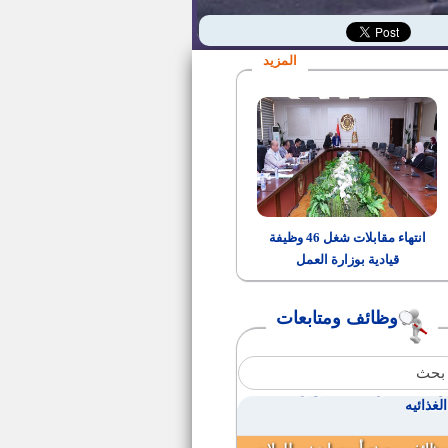
وظائف بشركة ايديتا للصناعات
الغذائية
المزيد
كشوف بـأسماء وارقام الجلوس
ومواعيد ومكان انعقاد الامتحان
لشغل وظيفة كاتب رابع
كشوف أسماء المستبعدين من
مسابقة كاتب رابع
رئيس الإدارة المركزية لشئون
مكتب السيد المحافظ
انتهاء مقابلات شغل 46 وظيفة
قيادية بوزارة العمل
مواعيد المقابلات الشخصية
للمتقدمين لوظيفة مندوب مساعد
بمسابقة هيئة قضايا الدولة
وظائف ومتابعات
سكرتير للوحدة المحلية لمركز
ومدينة ناصر
وظائف بشركه هاف فودز للصناعات
الغذائيه