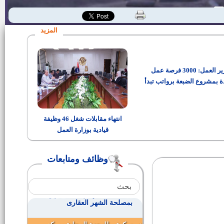
محفظ قرآن كريم بالمكافأة
ولية |
المزيد
وظيفة معاون أمن
وزير العمل: 3000 فرصة عمل
عدد (2050) عامل حراسة ليلية
بالدرجه السادسة
ة بمشروع الضبعة برواتب تبدأ
من 15 ألف جنيه
رئيس الوحدة المحلية لقرية بياض
العرب
انتهاء مقابلات شغل 46 وظيفة
قيادية بوزارة العمل
وظائف عن طريق النقل بين
العاملين بوحدات الجهاز الإداري
بالدولة
وظائف ومتابعات
150 فرصة عمل بالمنطقة الصناعية
ببياض العرب
( باحث تنمية إدارية ـ فنى رابع)
بمصلحة الشهر العقارى