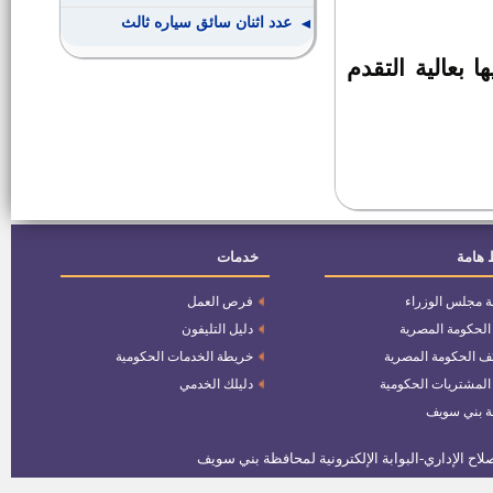
عدد اثنان سائق سياره ثالث
بعالية التقدم
عدد 1أخصائى أمن ثان
عدد 3 مهندس اتصالات وألكترونيات
ثان
مسئول خدمات مصرفية
 هامة
خدمات
الوظائف المدنيه القيادية فى الجهاز
ة مجلس الوزراء
فرص العمل
الادارى للدوله
 الحكومة المصرية
دليل التليفون
ف الحكومة المصرية
خريطة الخدمات الحكومية
وظيفة سكرتير مدينة ببا
 المشتريات الحكومية
دليلك الخدمي
ة بني سويف
وظيفة باحث، للعمل فى البحث
الميدانى
وظائف المجموعة الوطنية