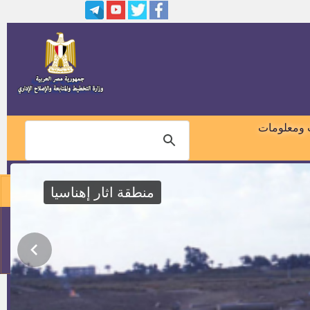
معاون وزير الصحه
عدد ( 4258 ) وظيفة عامل مسجد
من الدرجة السادسة ــ مجموعة
الخدمات المعاونة – حرفية خدمات
معاونة بوزارة الأوقاف
150 فرصة لأبناء محافظة بني
سويف بشركة زد عبر البحار
 ومعلومات
للحراسة والخدمات من حملة
المؤهلات المتوسطة والعليا
8 وظائف مؤهلات عليا بالمجموعات
التخصصيه
منطقة اثار إهناسيا
وظائف هندسية للعمل بالمعامل
المركزية والاقسام البحثية بمعهد
بحوث الالكترونيات
01018460099
كاشير وصرافين بدولة الكويت
114
فني لحام