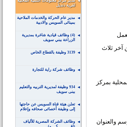
مدير مركز معلومات التنمية المحلية
لقرية دنديل
مدير عام الحركة والخدمات الملاحية
بمينائى السويس والادبية
عمل
(4) وظائف قيادية شاغرة بمديرية
الزراعة ببني سويف
 آخر ثلاث
3139 وظيفة بالقطاع الخاص
وظائف شركة راية للتجارة
لمحلية بمركز
934 وظيفة لمديرية التربيه والتعليم
ببنى سويف
تعلن هيئة قناة السويس عن حاجتها
إلى وظيفة أخصائى صحافه وإعلام
سم والعنوان
وظائف الشركة المصرية للألياف
(إفـــــــــــكــــو)