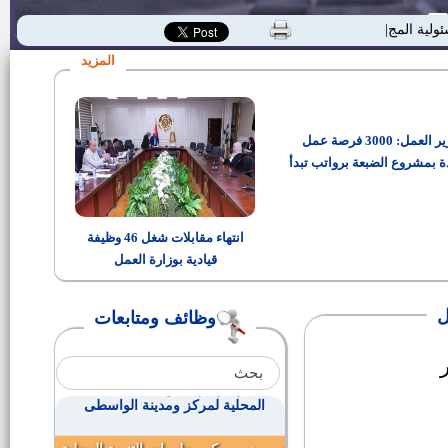
مسئول خدمات مصرفية
ئولية المجتمعية"
المزيد
الوظائف المدنيه القيادية فى الجهاز
الادارى للدوله
وزير العمل: 3000 فرصة عمل
وظيفة سكرتير مدينة ببا
ة بمشروع الضبعة برواتب تبدأ
من 15 ألف جنيه
وظيفة باحث، للعمل فى البحث
الميدانى
انتهاء مقابلات شغل 46 وظيفة
قيادية بوزارة العمل
وظائف المجموعة الوطنية
لاستثمارات الأوقاف
ل
وظائف ومتابعات
رئيس الوحدة المحلية لقرية أبسوج
مدير مراكز معلومات التنمية
المحلية لمركز ومدينة الواسطى