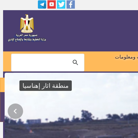
– مدير عام ميناء سفاجا. – مدير عام
ميناء شرم الشيخ .
-1 وظيفه باحث معاون ” معيد” -2
وظيفة باحث مساعد ” مدرس
مساعد” -3 وظيفة باحث ” مدرس”
تعيين حملة الماجستير والدكتوراه
التى تم مناقشته عام 2013 والتى تم
 ومعلومات
اعتمادها حتى 30/6/2014
عدد واحد اخصائى شئون ماليه ثان
منطقة اثار إهناسيا
عدد اثنان سائق سياره ثالث
01018460099
عدد 1أخصائى أمن ثان
114
عدد 3 مهندس اتصالات وألكترونيات
ثان