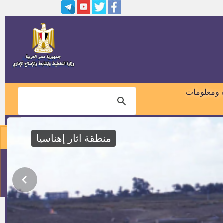
وظائف ( معلم مساعد) بالازهر
الشريف
اسماء ومواعيد المقابلات الشخصية
لوظائف هيئه قضايا الدوله اعلان
رقم 1 لسنة 2016
وظائف النيابة الادارية - اعلان رقم
1لسنة 2016
 ومعلومات
190 فرصة بإحدي مصانع الحديد
للهياكل الفولاذية
منطقة اثار إهناسيا
وظائف بهيئة قناة السويس
01018460099
سكرتير مركز ومدينة ناصر
114
مواعيد مراجعة المستندات
للمتقدمين فى وظيفة (مهندس
غطس وانتشال) بهيئة قناة السويس