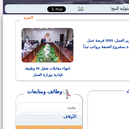
مواعيد أداء الامتحانات للمتخلفين
ئولية المجتمعية"
والمتظلمين بمسابقة الشهر العقاري
المزيد
وظائف معاون نيابة إدراية
وزير العمل: 3000 فرصة عمل
وظائف قياديةشاغرة بمديرية
الاسكان والمرافق بمحافظة بني
ة بمشروع الضبعة برواتب تبدأ
سويف
من 15 ألف جنيه
اسماء المرشحين واماكن ومواعيد
الإختبارات بهيئة الملاحة الجوية
انتهاء مقابلات شغل 46 وظيفة
قيادية بوزارة العمل
اسماء المستوفين للشروط ومواعيد
واماكن اختبارات مسابقة رقم 1
مصلحة الشهر العقارى 2016
ث
وظائف ومتابعات
وظائف مؤسسة مصر الخير
عدد (3000) وظيفة تابعة لوزارة
الأوقاف