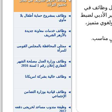
وظائف الأزهر الشريف في مجال
تحقيق التراث
غل وظائف في
ر الأدبي لضبط
وظائف بمشروع حماية أطفال بلا
مأوي
لغوي متميز،
وظائف خدمات معاونة جديدة
بالأزهر الشريف
ٍ مناسب
.
ممثلى المحافظة بالمجلس القومى
للمرأة
وظائف وزارة العدل مصلحة الشهر
العقاري إعلان رقم 1 لسنة 2016
وظائف خالية بشركة امريكانا
وظائف قيادية بوزارة التضامن
الإجتماعي
وظيفة مندوب مساعد لخريجى دفعه
2012