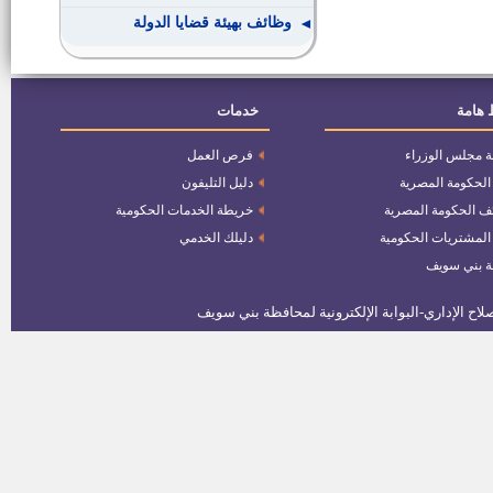
وظائف بهيئة قضايا الدولة
وظائف بوزارة التخطيط والمتابعة
والإصلاح الإداري
 هامة
خدمات
ة مجلس الوزراء
فرص العمل
وظائف بمصنع سوفت روز انتر
ناشيونال
 الحكومة المصرية
دليل التليفون
ف الحكومة المصرية
خريطة الخدمات الحكومية
وظائف بمصنع ايميا دينيم للملابس
 المشتريات الحكومية
دليلك الخدمي
الجاهزة
ة بني سويف
عمال و مراقب جودة
وظائف بجامعة بنى سويف
نتيجة التظلمات بمصلحة الشهر
العقاري والتوثيق
اسماء المرشحين لوظيفة واعظ