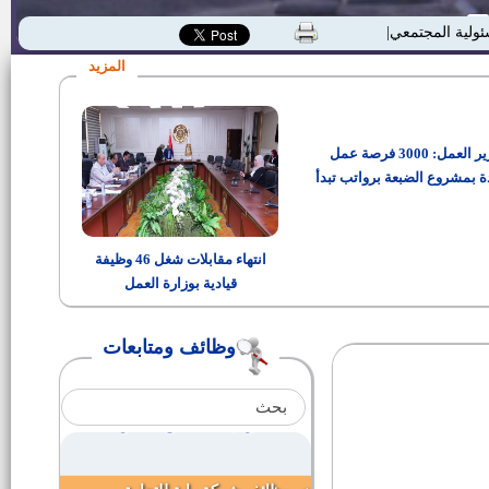
وظائف المجموعة الوطنية
ئولية المجتمعية"
لاستثمارات الأوقاف
المزيد
رئيس الوحدة المحلية لقرية أبسوج
وزير العمل: 3000 فرصة عمل
مدير مراكز معلومات التنمية
المحلية لمركز ومدينة الواسطى
ة بمشروع الضبعة برواتب تبدأ
من 15 ألف جنيه
مدير مركز معلومات التنمية المحلية
لقرية دنديل
انتهاء مقابلات شغل 46 وظيفة
قيادية بوزارة العمل
مدير عام الحركة والخدمات الملاحية
بمينائى السويس والادبية
وظائف ومتابعات
(4) وظائف قيادية شاغرة بمديرية
الزراعة ببني سويف
3139 وظيفة بالقطاع الخاص