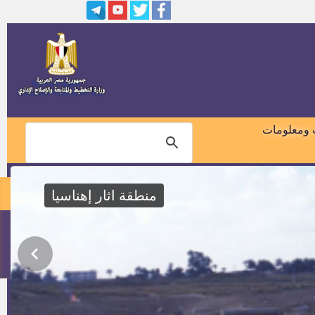
عدد اثنان سائق سياره ثالث
عدد 1أخصائى أمن ثان
عدد 3 مهندس اتصالات وألكترونيات
ثان
 ومعلومات
مسئول خدمات مصرفية
منطقة اثار إهناسيا
الوظائف المدنيه القيادية فى الجهاز
الادارى للدوله
01018460099
وظيفة سكرتير مدينة ببا
114
وظيفة باحث، للعمل فى البحث
الميدانى