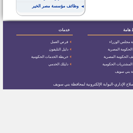
وظائف مؤسسة مصر الخير
عدد (3000) وظيفة تابعة لوزارة
الأوقاف
 هامة
خدمات
ة مجلس الوزراء
فرص العمل
وظائف الأزهر الشريف في مجال
تحقيق التراث
 الحكومة المصرية
دليل التليفون
ف الحكومة المصرية
خريطة الخدمات الحكومية
وظائف بمشروع حماية أطفال بلا
 المشتريات الحكومية
دليلك الخدمي
مأوي
ة بني سويف
وظائف خدمات معاونة جديدة
بالأزهر الشريف
ممثلى المحافظة بالمجلس القومى
للمرأة
وظائف وزارة العدل مصلحة الشهر
العقاري إعلان رقم 1 لسنة 2016
وظائف خالية بشركة امريكانا