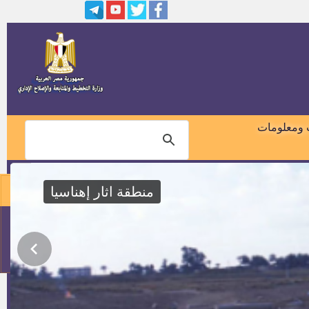
مدير ادارة الامن
وظائف قيادية بديوان عام المحافظة
مواعيد ومقابلات وظائف الهيئة
العامة لسكة الحديد
 ومعلومات
مواعيد ومقابلات المتخلفين عن
وظائف الهيئة العامة للسكة الحديد
منطقة اثار إهناسيا
وظيفة شئون قانونية بوزارة التربية
والتعليم
01018460099
وظيفة مندوب مساعد بهيئة قضايا
الدولة
114
وظائف بشركة ايديتا للصناعات
الغذائية