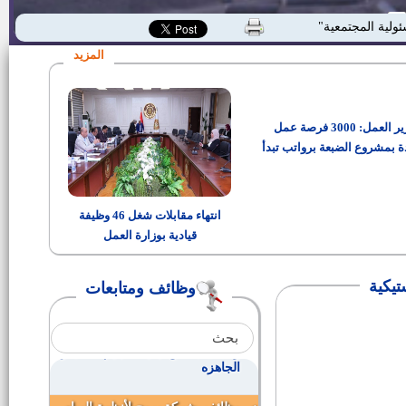
كشوف بـأسماء وارقام الجلوس
ئولية المجتمعية"
ومواعيد ومكان انعقاد الامتحان
لشغل وظيفة كاتب رابع
المزيد
كشوف أسماء المستبعدين من
مسابقة كاتب رابع
وزير العمل: 3000 فرصة عمل
رئيس الإدارة المركزية لشئون
مكتب السيد المحافظ
ة بمشروع الضبعة برواتب تبدأ
من 15 ألف جنيه
مواعيد المقابلات الشخصية
للمتقدمين لوظيفة مندوب مساعد
انتهاء مقابلات شغل 46 وظيفة
بمسابقة هيئة قضايا الدولة
قيادية بوزارة العمل
سكرتير للوحدة المحلية لمركز
ومدينة ناصر
تيكية
وظائف ومتابعات
وظائف بشركه هاف فودز للصناعات
الغذائيه
وظائف بمصنع أيميسا دينيم للملابس
الجاهزه