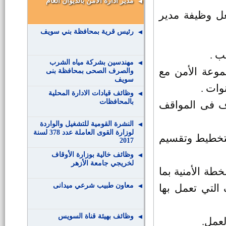
مدير ادارة الأمن بالديوان العام
ل وظيفة مدير
رئيس قرية بمحافظة بني سويف
ب .
مهندسين بشركة مياه الشرب
وعة الأمن مع
والصرف الصحى بمحافظة بنى
سويف
وظائف قيادات الادارة المحلية
بالمحافظات
رف فى المواقف
النشرة القومية للتشغيل والواردة
لوزارة القوى العاملة عدد 378 لسنة
التخطيط وتقسيم
2017
وظائف خالية بوزارة الأوقاف
لخريجي جامعة الأزهر
طة الأمنية بما
معاون طبيب شرعي ميدانى
لتي تعمل بها
وظائف بهيئة قناة السويس
لعمل.