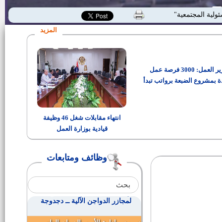
وظائف قيادية بديوان عام محافظة
ئولية المجتمعية"
بني سويف
المزيد
وظيفة أمن إدارى
وزير العمل: 3000 فرصة عمل
مدير إدارة السلامة والصحة المهنية
بمديرية القوي العاملة ببني سويف
ة بمشروع الضبعة برواتب تبدأ
من 15 ألف جنيه
وظائف بمصانع بياض العرب
انتهاء مقابلات شغل 46 وظيفة
قيادية بوزارة العمل
وظائف بمصانع كوم أبو راضى
وظائف ومتابعات
مدير عام الشئون التنفيذية بمديرية
التربية والتعليم ببنى سويف
وظائف خالية بشركة السلمي
لمجازر الدواجن الآلية ــ دجدوجة