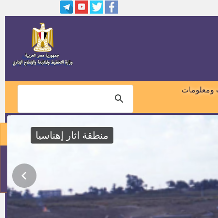
وظائف بالمنطقة الصناعية كوم ابو
راضى
إعلان رقم 1 لسنة 2020 (وظائف
بديوان عام محافظة بني سويف)
تعيين عدد 65 قيادة محلية من
رؤساء المراكز المدن والأحياء
 ومعلومات
مدير عام الإدارة العامة للشئون
المالية والإدارية بديوان عام محافظة
بني سويف
منطقة اثار إهناسيا
إعلان مصلحة الجمارك المصرية
رقم (1) لسنة 2018
01018460099
وظيفة رئيس قرية بدائرة محافظة
بني سويف
114
وظيفة سكرتير الوحدة المحلية
لمركز ومدينة بني سويف