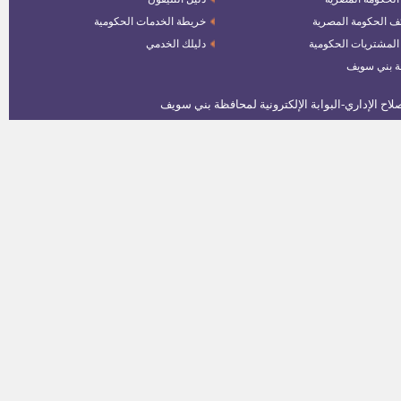
للملابس
ف الحكومة المصرية
خريطة الخدمات الحكومية
 المشتريات الحكومية
دليلك الخدمي
وظائف بشركة ايميسا دينيم لصناعة
ة بني سويف
الملابس الجاهزة
وظائف مصلحه الخبراء بوزاره
العدل
اسماء ومواعيد أختبارات المتقدمين
فى وظيفة مندوب مساعد بهيئة
قضايا الدوله
وظائف هيئة الطاقة الذرية
مطلوب فنيين للعمل بشركات النقل
وتوزيع الكهرباء
أسماء ومواعيد مقابلات المتقدمين
لـ"معاون نيابة إدارية"دفعة 2015
نتيجة الهيئة القومية لسكك حديد
مصر