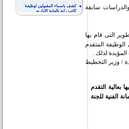
كشف باسماء المقبولين لوظيفة
والدراسات سابقة
كاتب رابع بالنيابة الاداريه
مدير اداره الشئون الاداريه
وير التى قام بها
سائق حفار
 الوظيفة المتقدم
لمؤيدة لذلك .
سكرتير لمركز ومدينة الفشن
ة / وزير التخطيط
نواب جدد لرؤساء مراكز المدن
بعالية التقدم
وظيفة سكرتير لمركز ومدينة ناصر
مانة الفنية للجنة
وظيفة مدير ادارة شئون اللجان
والمجالس بالديوان العام
وظيفة مدير ادارة التعاون بالديوان