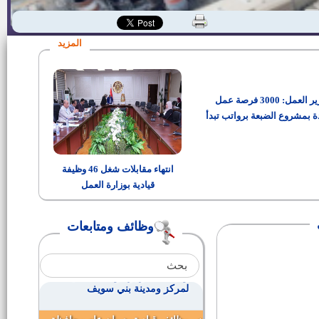
وظائف بالمنطقة الصناعية كوم ابو
راضى
المزيد
إعلان رقم 1 لسنة 2020 (وظائف
بديوان عام محافظة بني سويف)
وزير العمل: 3000 فرصة عمل
تعيين عدد 65 قيادة محلية من
رؤساء المراكز المدن والأحياء
ة بمشروع الضبعة برواتب تبدأ
من 15 ألف جنيه
مدير عام الإدارة العامة للشئون
المالية والإدارية بديوان عام محافظة
انتهاء مقابلات شغل 46 وظيفة
بني سويف
قيادية بوزارة العمل
إعلان مصلحة الجمارك المصرية
رقم (1) لسنة 2018
وظائف ومتابعات
وظيفة رئيس قرية بدائرة محافظة
بني سويف
وظيفة سكرتير الوحدة المحلية
لمركز ومدينة بني سويف