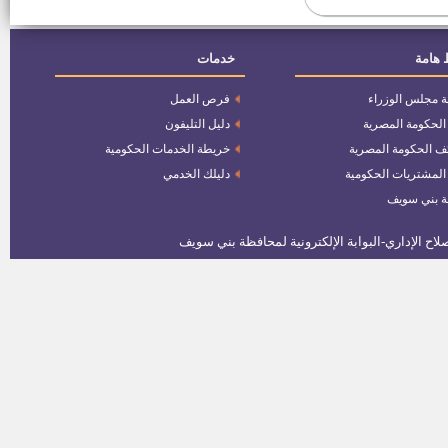
العام
 هامة
خدمات
وظيفة مدير ادارة بناء وتنمية القرية
بالديوان العام
ة مجلس الوزراء
فرص العمل
وظيفة مدير ادارة التخطيط والتنمية
 الحكومة المصرية
دليل التليفون
العمرانية بالديوان العام
ف الحكومة المصرية
خريطة الخدمات الحكومية
 المشتريات الحكومية
دليلك الخدمي
وظيفة مدير ادارة شئون الاتصال
ة بني سويف
بالديوان العام
وظائف بمصنع العريش للأسمنت
كشوف اسماء المقبولين بوظائف
سكك حديد مصر
وظيفة معاون نيابة من خريجى
2016
وظائف بالشركة السويسرية
للملابس