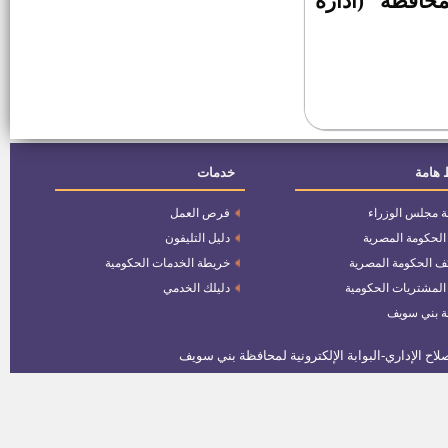
محافظة (ادارة
وظائف عمال إنتاج بمجزر شركة
السلمي لمجازر الدواجن الآلية ـــ
دجدوجة
وظائف ـــ الهيئة القومية لسكك
حديد مصر
القوي العاملة تعلن عن فرص عمل
بالكويت.. السكن و السفر مجانا
 هامة
خدمات
وظائف قيادية بالأزهر الشريف
ة مجلس الوزراء
فرص العمل
 الحكومة المصرية
دليل التليفون
وظائف وزارة الإستثمار
ف الحكومة المصرية
خريطة الخدمات الحكومية
 المشتريات الحكومية
دليلك الخدمي
ة بني سويف
وظائف مهندسين للتعيين بأحدى
مدن القناة
فتح باب التقدم لمسابقة إمام
المسجد الجامع
مواعيد إختبار وظائف مدرس حاسب