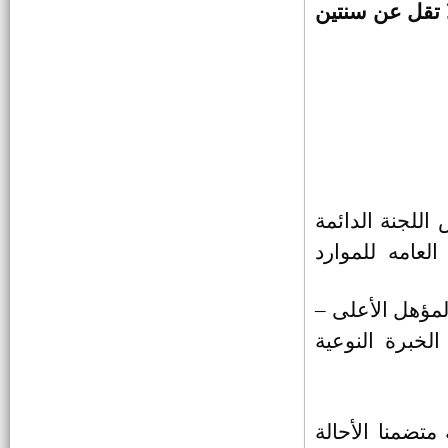
ا تقل عن سنتين
435 وظيفة شاغرة بالمستشفيات
والمعاهد التعليمية
وظائف بهيئة قناة السويس
وظائف هيئة الطاقة النووية
للجنة الدائمة
وظائف بمصنع إم كى لخشب
العامه للموارد
الكونتر
وظائف فنية بالهيئة القومية للانتاج
لمؤهل الأعلى –
الحربي
لخبرة النوعية
بدء المقابلات الشخصية لوظائف
معلم مساعد بالأزهر الشريف
1000 فرصة عمل تابعة للقوى
متضمنا الأحالة
العاملة وبمرتبات مجزية