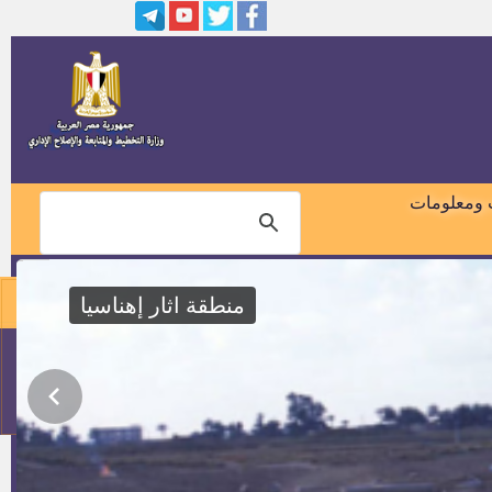
كشوف بأسماء السادة المرشحين
للتعيين بالجهات الإدارية لاستكمال
نسبة الــــ 5% المخصصة للمعاقين
وظائف خالية بشركة لمعالجة مياه
الشرب بالمحافظات
مطلوب معاونيين بالجهاز المركزي
للتعبئة العامة والاحصاء
 ومعلومات
وظائف معلمين بوزارة التربية
والتعليم بدولة الكويت
منطقة اثار إهناسيا
وظائف بالشركة القابضة لمياه
الشرب
01018460099
وظائف بالشركة المصرية القابضة
للمطارات
114
إعلان اجراء الامتحان التحريري
للمتقدمين لوظيفة كاتب رابع
بالمسابقة رقم ا لسنة 2015