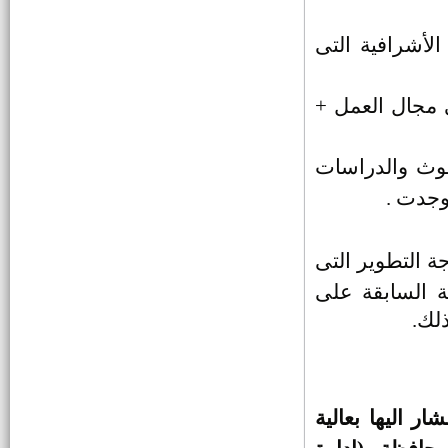
161 فرصة عمل بالقطاع الخاص
لأشرافية التى
والتقديم بمديرية القوى العاملة
وظائف سكك حديد مصر
 مجال العمل +
وظائف أكاديمية شاغرة بمعهد
حوث والدراسات
التخطيط القومي
وجدت .
الإعلان عن مواعيد التصفية النهائية
لوظيفة معلم مساعد قرآن كريم
ة التطوير التى
وظائف بجامعة الأزهر
ة السابقة على
ذلك.
مواعيد اختبار وظيفة عامل خدمات
معاونة(الازهر)
ملحقين تجاريين في السلك التجاري
 اليها بعالية
بوزارة التجارة والصناعة