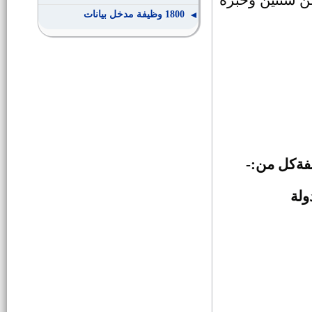
1800 وظيفة مدخل بيانات
وظائف بمجلس الدولة
وظائف وزارة الصحة والسكان
وظائف بالهيئة القومية للتأمين
الاجتماعي
يفةكل من:-
100 فرصة عمل لحملة الدبلومات
ولة
وظائف خالية بمصلحة الشهر
العقاري والتوثيق 2015
مترجمين بالقوات المسلحة
أمين صندوق بالإمارات