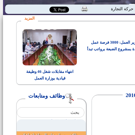
فرص عمل بالقوات المسلحة
حركة التجارة
المزيد
وظائف بدولة الكويت
وزير العمل: 3000 فرصة عمل
اطباء بشريين بوحدات ومراكزصحة
الاسرة
ة بمشروع الضبعة برواتب تبدأ
من 15 ألف جنيه
مندوب مساعد بمجلس الدولة
انتهاء مقابلات شغل 46 وظيفة
قيادية بوزارة العمل
وظائف وزارة العدل "اعلان رقم 1
لسنة 2016"
وظائف ومتابعات
فتح باب التقدم لأداء خطبة الجمعة
بنظام المكافاة
مرشدين سياحين