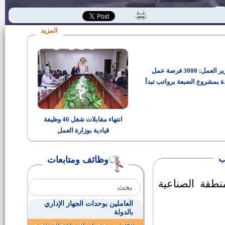
كاشير وصرافين بدولة الكويت
المزيد
فني لحام
وزير العمل: 3000 فرصة عمل
محفظ قرآن كريم بالمكافأة
ة بمشروع الضبعة برواتب تبدأ
من 15 ألف جنيه
وظيفة معاون أمن
انتهاء مقابلات شغل 46 وظيفة
قيادية بوزارة العمل
عدد (2050) عامل حراسة ليلية
بالدرجه السادسة
وظائف ومتابعات
رئيس الوحدة المحلية لقرية بياض
العرب
نطقة الصناعية
وظائف عن طريق النقل بين
العاملين بوحدات الجهاز الإداري
بالدولة