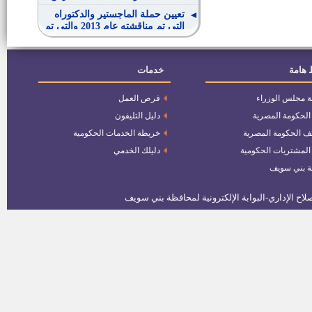
تعيين حملة الماجستير والدكتوراه
التى تم مناقشته عام 2013 والتى تم
اعتمادها حتى 30/6/2014
عدد واحد اخصائى شئون ماليه ثان
 هامة
خدمات
ة مجلس الوزراء
فرص العمل
عدد اثنان سائق سياره ثالث
 الحكومة المصرية
دليل التليفون
ف الحكومة المصرية
خريطة الخدمات الحكومية
عدد 1أخصائى أمن ثان
 المشتريات الحكومية
دليلك الخدمي
ة بني سويف
عدد 3 مهندس اتصالات وألكترونيات
ثان
مسئول خدمات مصرفية
الوظائف المدنيه القيادية فى الجهاز
الادارى للدوله
وظيفة سكرتير مدينة ببا