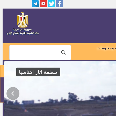
وظائف بشركة ايديتا
20 وظيفة واعظ في مجال تحقيق
التراث بالأزهر الشريف
مواعيد اختبارات الازهر الشريف
 ومعلومات
اسماء المقبولين لوظيفة خدمات
معاونة بمسابقة النيابة الادارية
منطقة اثار إهناسيا
وظائف بوزارة الانتاج الحربي
01018460099
اسماء المقبولين النهائية بوظيفة
كاتب رابع
114
وظائف في بنك مصر