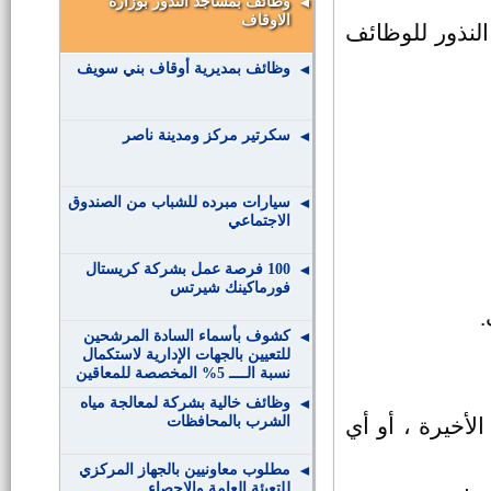
وظائف بمساجد النذور بوزارة
حرفي مساعد تجليد )
الاوقاف
النذور للوظائف
وظائف بمديرية أوقاف بني سويف
سكرتير مركز ومدينة ناصر
سيارات مبرده للشباب من الصندوق
الاجتماعي
100 فرصة عمل بشركة كريستال
فورماكينك شيرتس
.
كشوف بأسماء السادة المرشحين
للتعيين بالجهات الإدارية لاستكمال
نسبة الــــ 5% المخصصة للمعاقين
وظائف خالية بشركة لمعالجة مياه
الشرب بالمحافظات
لأخيرة ، أو أي
مطلوب معاونيين بالجهاز المركزي
للتعبئة العامة والاحصاء