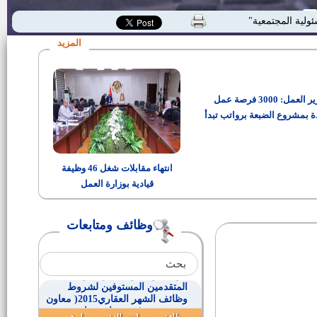
وظائف بوزارة النقل لمختلف
ئولية المجتمعية"
المؤهلات
المزيد
مدير إدارة الأمن بديوان عام
المحافظة
وزير العمل: 3000 فرصة عمل
(200) فرصة عمل
ة بمشروع الضبعة برواتب تبدأ
من 15 ألف جنيه
مواعيد‬ واماكن اختبارات وأسماء
المتقدمين المستوفين لشروط
انتهاء مقابلات شغل 46 وظيفة
الشهر العقاري ( كاتب رابع)
قيادية بوزارة العمل
وظائف بشركة كونتكات جروب
وظائف ومتابعات
وظائف بشركة ايجيبت تريد
للصناعات الغذائية
‏مواعيد‬ واماكن اختبارات وأسماء
المتقدمين المستوفين لشروط
وظائف الشهر العقاري2015( معاون
خدمة – حرفي مساعد سائق –