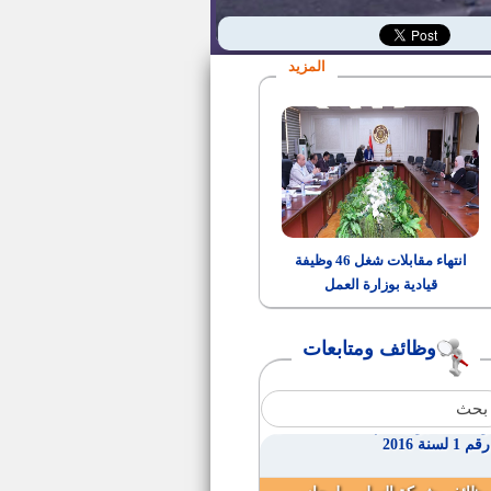
وظائف بدولة الكويت
المزيد
اطباء بشريين بوحدات ومراكزصحة
الاسرة
مندوب مساعد بمجلس الدولة
وظائف وزارة العدل "اعلان رقم 1
لسنة 2016"
انتهاء مقابلات شغل 46 وظيفة
قيادية بوزارة العمل
فتح باب التقدم لأداء خطبة الجمعة
بنظام المكافاة
وظائف ومتابعات
مرشدين سياحين
وظائف بديوان عام المحافظة اعلان
رقم 1 لسنة 2016