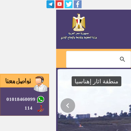
نسبة الــــ 5% المخصصة للمعاقين
وظائف خالية بشركة لمعالجة مياه
الشرب بالمحافظات
مطلوب معاونيين بالجهاز المركزي
للتعبئة العامة والاحصاء
وظائف معلمين بوزارة التربية
والتعليم بدولة الكويت
وظائف بالشركة القابضة لمياه
الشرب
منطقة اثار إهناسيا
وظائف بالشركة المصرية القابضة
للمطارات
01018460099
إعلان اجراء الامتحان التحريري
للمتقدمين لوظيفة كاتب رابع
114
بالمسابقة رقم ا لسنة 2015
فرص عمل بالقوات المسلحة