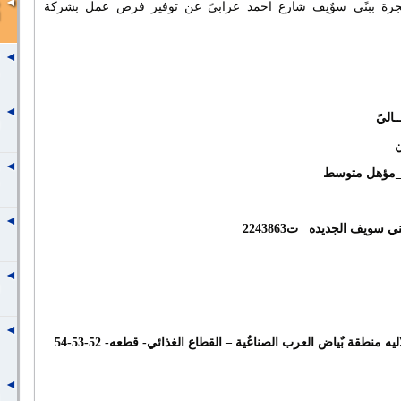
الهجرة ببنًي سوٌيف شارع احمد عرابيً عن توفير فرص عمل بشركة
ـاليً
ن
مؤهل متوسط
ني سويف الجديده
ت2243863
منطقة بٌياض العرب الصناعٌية – القطاع الغذائي- قطعه- 52-53-54