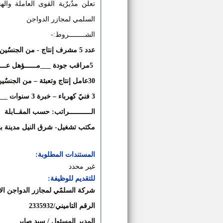
تعلن مدٌيرٌية القوى العاملة و
السلمي لمجازر الدواجن
الشــــــــروط:-
عدد 5
مشرف إنتاج - من الجنسٌين
5مراقب جودة ___
مــــــؤهل عــــ
30
عامل إنتاج وتعبئة – من الجنسٌي
3
فنيً كهرباء – خبرة 3 سنوات ___
الـــــــــــراتب: حسب المقــابلة
مكتب تشغيل- شرق النيل مدينة ب
المستندات المطلوبة:
غير محدد
للتقديم للوظيفة:
شركة السلمًي لمجازر الدواجن الاليه 
الرقم التاميني/2335932
المدير المسئول / سيد صابر