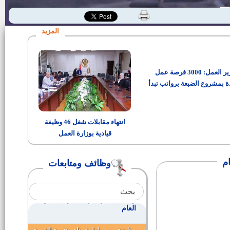
مدير اداره الشئون الاداريه
ولية |
المزيد
سائق حفار
وزير العمل: 3000 فرصة عمل
سكرتير لمركز ومدينة الفشن
ة بمشروع الضبعة برواتب تبدأ
من 15 ألف جنيه
نواب جدد لرؤساء مراكز المدن
انتهاء مقابلات شغل 46 وظيفة
قيادية بوزارة العمل
وظيفة سكرتير لمركز ومدينة ناصر
ام
وظائف ومتابعات
وظيفة مدير ادارة شئون اللجان
والمجالس بالديوان العام
وظيفة مدير ادارة التعاون بالديوان
العام