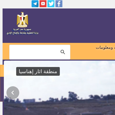
مهندسين بشركة مياه الشرب
والصرف الصحى بمحافظة بنى
سويف
وظائف قيادات الادارة المحلية
بالمحافظات
النشرة القومية للتشغيل والواردة
لوزارة القوى العاملة عدد 378 لسنة
 ومعلومات
2017
وظائف خالية بوزارة الأوقاف
لخريجي جامعة الأزهر
منطقة اثار إهناسيا
معاون طبيب شرعي ميدانى
01018460099
وظائف بهيئة قناة السويس
114
كشف باسماء المقبولين لوظيفة
كاتب رابع بالنيابة الاداريه