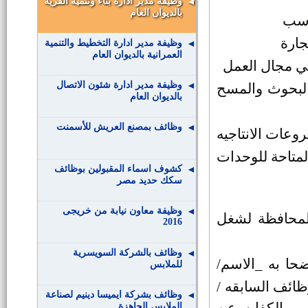
وظيفة مدير ادارة بناء وتنمية القرية
بالديوان العام
اسب
جارة
وظيفة مدير ادارة التخطيط والتنمية
العمرانية بالديوان العام
ي مجال العمل
وظيفة مدير ادارة شئون الاتصال
البحوث والمسح
بالديوان العام
وظائف بمصنع العريش للأسمنت
وعات الانتاجيه
المتاحة للوحدات
كشوف اسماء المقبولين بوظائف
سكك حديد مصر
وظيفة معاون نيابة من خريجى
المحافظة لشغل
2016
وظائف بالشركة السويسرية
ضحا به _الاسم/
للملابس
وظائف السابقه /
وظائف بشركة ايميسا دينيم لصناعة
الملابس الجاهزة