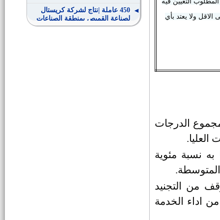
 المطلوب التعيين فيه
450 عاملة |نتاج لشركة كريستال
 الاقل ولا يعتد بأي
لصناعة القميص بمنطقة الصناعات
المتوسطة _ مدينة بنى سويف
الجديدة
2 مندوب مبيعات ــ 2 عامل لشركة
شيبسى للصناعات الغذائية __ شرق
النيل __ بجوار المسجد الكبير _ بنى
سويف
20 فني إنتاج كابلات لشركة الكابلات
الكهربائية المصرية
عدد ( 100) عامل على خطوط الانتاج
مجموع الدرجات
الأزهر الشريف يعلن عن عدد 2584
 العليا
.
وظيفة جديدة
ه نسبة مئوية
وظائف الهيئة القومية للتأمين
 المتوسطة
.
الإجتماعي إعلان رقم 1 لسنة 2014
قف من التجنيد
مدير عام الإدارة العامة للتفتيش
المالي والإداري
ن اداء الخدمة
مدير إدارة شئون اللجان والمجالس