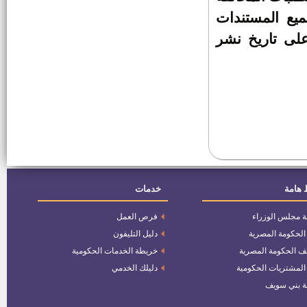
يع المستندات
عدد 43 وظيفة لنسبة 5% من ذوي
 على تاريخ نشر
الاحتياجات الخاصة
وظائف بالبنك المركزى المصرى
للمؤهلات العليا
وظائف بالبنك المركزى المصرى
للمؤهلات المتوسطة وفوق
المتوسطة
رئيس قرية باروط
 هامة
خدمات
مندوبون لهيئة قضايا الدولة
ة مجلس الوزراء
فرص العمل
 الحكومة المصرية
دليل التليفون
وظائف لخريجى الكليات والدبلومات
بالمحاكم الابتدائية
ف الحكومة المصرية
خريطة الخدمات الحكومية
 المشتريات الحكومية
دليلك الخدمي
مدرس - مدرس مساعد بقسم
ة بني سويف
القانون الجنائى