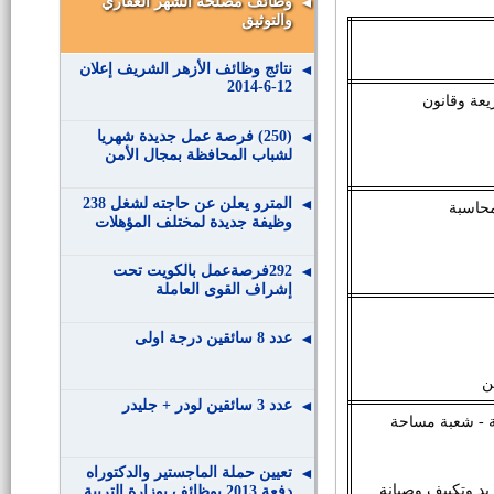
وظائف مصلحة الشهر العقاري
والتوثيق
نتائج وظائف الأزهر الشريف إعلان
12-6-2014
عة وقانون
(250) فرصة عمل جديدة شهريا
لشباب المحافظة بمجال الأمن
المترو يعلن عن حاجته لشغل 238
محاسبة
وظيفة جديدة لمختلف المؤهلات
292فرصةعمل بالكويت تحت
إشراف القوى العاملة
عدد 8 سائقين درجة اولى
ن
عدد 3 سائقين لودر + جليدر
ة - شعبة مساحة
تعيين حملة الماجستير والدكتوراه
يد وتكييف وصيانة
دفعة 2013 بوظائف بوزارة التربية