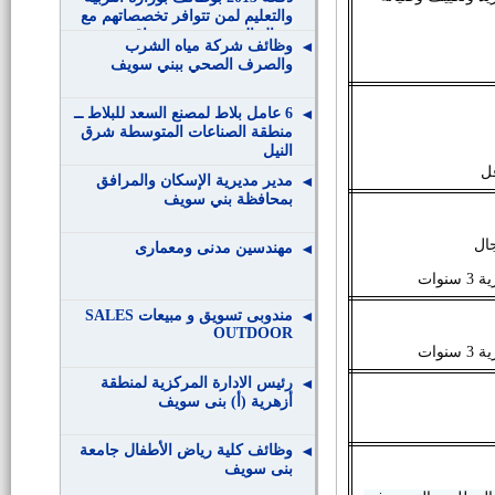
والتعليم لمن تتوافر تخصصاتهم مع
مجال التدريس وتعيين باقي
وظائف شركة مياه الشرب
التخصصات الأخرى وفقا لاحتياجات
والصرف الصحي ببني سويف
الجهات .
6 عامل بلاط لمصنع السعد للبلاط ــ
منطقة الصناعات المتوسطة شرق
النيل
مدير مديرية الإسكان والمرافق
بمحافظة بني سويف
ال
مهندسين مدنى ومعمارى
نوات
مندوبى تسويق و مبيعات SALES
OUTDOOR
نوات
رئيس الادارة المركزية لمنطقة
أزهرية (أ) بنى سويف
وظائف كلية رياض الأطفال جامعة
بنى سويف