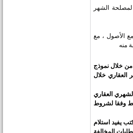
بالديوان العام
 لمصلحة الشهر
وظائف إم كي لصناعة الخشب
الكونتر ش.م.م عامل محارة (واحد)
وعامل نظافة (واحد)
ع الأصول ، مع
وظائف شركة مياه الشرب
والصرف الصحي ببني سويف
ة منه
مهندسين ( مدني ـــ كهرباء قوى ــ
ميكانيكا قوى)
مواعيد المقابلات الخاصة بوظائف
محكمة استئناف القاهرة
 من خلال نموذج
نتائج مسابقة خبراء وزارة العدل
لشهر العقاري خلال
جميع المحافظات وقرار التعيين
أداء خطبة الجمعة بالمكافأة
الشهري العقاري
قط وفقا لشروط
وظائف محكمة استئناف القاهرة
تب يفيد استلام
وظائف بشركة كونكريت للملابس
طلبات المخالفة
الجاهزة