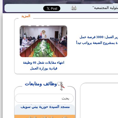
فرص عمل لــ 5 مهن بدول الخليج
ئولية المجتمعية"
المزيد
وظائف شركة المقاولون العرب
وزير العمل: 3000 فرصة عمل
وظائف القوات المسلحة بمحور قناة
السويس وقوافل التعمير والتنمية
ة بمشروع الضبعة برواتب تبدأ
من 15 ألف جنيه
مطلوب للعمل فورا بمحور قناة
السويس
انتهاء مقابلات شغل 46 وظيفة
قيادية بوزارة العمل
إعلان داخلي للعاملين بالأوقاف
والعاملين بأجر مقابل عمل
بمساجدها
وظائف ومتابعات
وظائف الجهاز المركزي للمحاسبات
الأوقاف تعلن عن وظيفة إمام
مسجد السيدة حورية ببني سويف