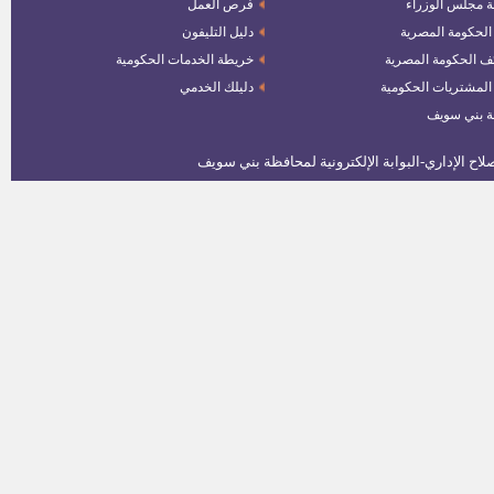
ة مجلس الوزراء
فرص العمل
لوظائف هيئه قضايا الدوله اعلان
 الحكومة المصرية
دليل التليفون
رقم 1 لسنة 2016
ف الحكومة المصرية
خريطة الخدمات الحكومية
وظائف النيابة الادارية - اعلان رقم
1لسنة 2016
 المشتريات الحكومية
دليلك الخدمي
ة بني سويف
190 فرصة بإحدي مصانع الحديد
للهياكل الفولاذية
وظائف بهيئة قناة السويس
سكرتير مركز ومدينة ناصر
مواعيد مراجعة المستندات
للمتقدمين فى وظيفة (مهندس
غطس وانتشال) بهيئة قناة السويس
مواعيد أداء الامتحانات للمتخلفين
والمتظلمين بمسابقة الشهر العقاري
وظائف معاون نيابة إدراية