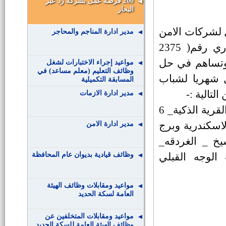
200 فرصة عمل بشركة زد عبر
البحار
ل لشركات الامن
مدير ادارة المناجم والمحاجر
والحراسة وبراسمالي مصري خالص ولها سجل تجاري رقم( 2375
ار القاهرة) وبطاقة ضريبية رقم 307_168_200 وتساهم في حل
مواعيد إجراء الاختبارات لشغل
وظائف التعليم (معلم مساعد) في
ير عدد 200 فرصة عمل شهريا لشباب
المسابقة التكميلية
لتالية :-
مدير ادارة الازمات
بـ ( القاهرة الكبري_ القرية الذكية_ 6
اسكندرية وبرج
مدير ادارة الامن
يخ _ الغردقه_
وظائف قيادية بديوان عام المحافظة
لوجه القبلي
مواعيد ومقابلات وظائف الهيئة
العامة لسكة الحديد
مواعيد ومقابلات المتخلفين عن
وظائف الهيئة العامة للسكة الحديد