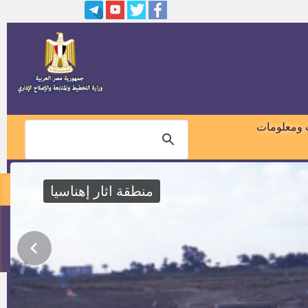
وظيفة مدير ادارة بناء وتنمية القرية
بالديوان العام
وظيفة مدير ادارة التخطيط والتنمية
العمرانية بالديوان العام
وظيفة مدير ادارة شئون الاتصال
بالديوان العام
 ومعلومات
وظائف بمصنع العريش للأسمنت
منطقة اثار إهناسيا
كشوف اسماء المقبولين بوظائف
سكك حديد مصر
01018460099
وظيفة معاون نيابة من خريجى
2016
114
وظائف بالشركة السويسرية
للملابس