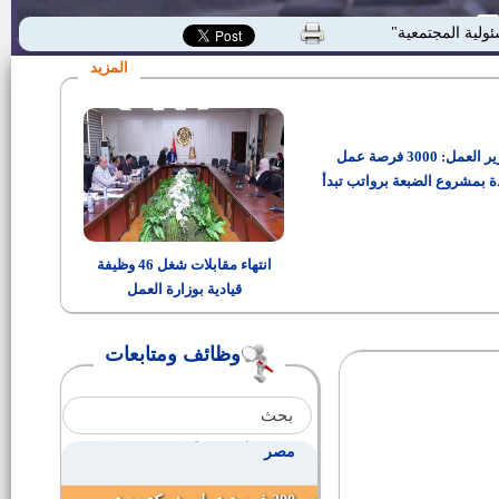
وظائف بشركة ايميسا دينيم لصناعة
ئولية المجتمعية"
الملابس الجاهزة
المزيد
وظائف مصلحه الخبراء بوزاره
العدل
وزير العمل: 3000 فرصة عمل
اسماء ومواعيد أختبارات المتقدمين
فى وظيفة مندوب مساعد بهيئة
ة بمشروع الضبعة برواتب تبدأ
قضايا الدوله
من 15 ألف جنيه
وظائف هيئة الطاقة الذرية
انتهاء مقابلات شغل 46 وظيفة
قيادية بوزارة العمل
مطلوب فنيين للعمل بشركات النقل
وتوزيع الكهرباء
وظائف ومتابعات
أسماء ومواعيد مقابلات المتقدمين
لـ"معاون نيابة إدارية"دفعة 2015
نتيجة الهيئة القومية لسكك حديد
مصر