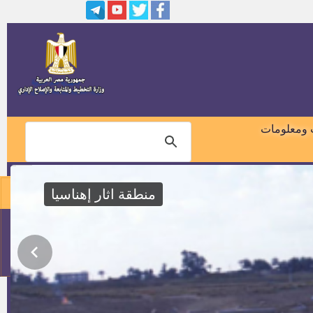
وظائف أعضاء التدريس من خريجى
كليات التمريض
وظائف مراسلين تليفزيون بالأزهر
الشريف
وظائف وزارة المالية ـــ مصلحة
الضرائب العقارية
 ومعلومات
رئيس الوحدة المحلية لقرية بدهل
بسمسطا
منطقة اثار إهناسيا
حدادين ونجارين بالسعودية
01018460099
اعلان رقم 1 لسنة 2015 وظائف
الهيئة العامة لتخطيط العمرانى
114
فني ارصاد جوية و حارس امن