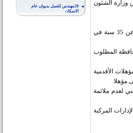
 وزارة الشئون
20مهندس للعمل بديوان عام
الإسكان
عدد 10 ضباط امن بجامعة بنى
سويف
ألا يقل سن المتقدم عن 21 سنة ولا يزيد عن 35 سنة في
مدير مديرية التضامن الاجتماعي
ببني سويف
حافظة المطلوب
وظائف حكوميه لجميع المؤهلات
ولذوى الحتياجات الخاصه
مؤهلات الأقدمية
وظائف الهيئة العامة لميناء
ى مؤهلا
الأسكندية
ني لعدم ملائمة
أسماء الناجحين فى الإختبارات
التحريري بوظائف مؤهلات عليا
لإدارات المركبة
وظائف هيئة الرقابة النووية
والإشعاعية
1000فرصه عمل بمرتبات تزيد عن