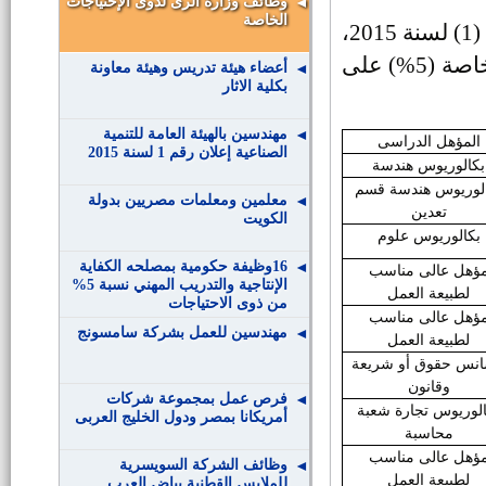
وظائف وزارة الرى لذوى الإحتياجات
الخاصة
،
عن حاجتها لشغل عدد 376 وظيفة لذوى الإحتياجات الخاصة (5%) على
أعضاء هيئة تدريس وهيئة معاونة
بكلية الاثار
مهندسين بالهيئة العامة للتنمية
المؤهل الدراسى
الصناعية إعلان رقم 1 لسنة 2015
بكالوريوس هندسة
لوريوس هندسة قسم
معلمين ومعلمات مصريين بدولة
تعدين
الكويت
بكالوريوس علوم
16وظيفة حكومية بمصلحه الكفاية
ؤهل عالى مناسب
الإنتاجية والتدريب المهني نسبة 5%
لطبيعة العمل
من ذوى الاحتياجات
ؤهل عالى مناسب
مهندسين للعمل بشركة سامسونج
لطبيعة العمل
انس حقوق أو شريعة
وقانون
فرص عمل بمجموعة شركات
الوريوس تجارة شعبة
أمريكانا بمصر ودول الخليج العربى
محاسبة
ؤهل عالى مناسب
وظائف الشركة السويسرية
لطبيعة العمل
للملابس القطنية بياض العرب