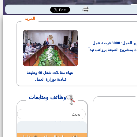
وظائف الجهاز المركزي للتعبئة
العامة والإحصاء
المزيد
وظائف هيئة قناة السويس - اعلان
رقم 2 لسنة 2015
وزير العمل: 3000 فرصة عمل
وظائف شركة بست للألبان
ة بمشروع الضبعة برواتب تبدأ
من 15 ألف جنيه
أسماء الفائزين بالوظيفة مهندس
معمارى ثالث بوظائف الهيئة العامة
انتهاء مقابلات شغل 46 وظيفة
للأبنية التعليمية
قيادية بوزارة العمل
الأوقاف تخصص 213 وظيفة عمالية
لذوي الاحتياجات الخاصة
وظائف ومتابعات
200 عامله بمصنع كرستاله للملابس
وظائف بالأزهر الشريف