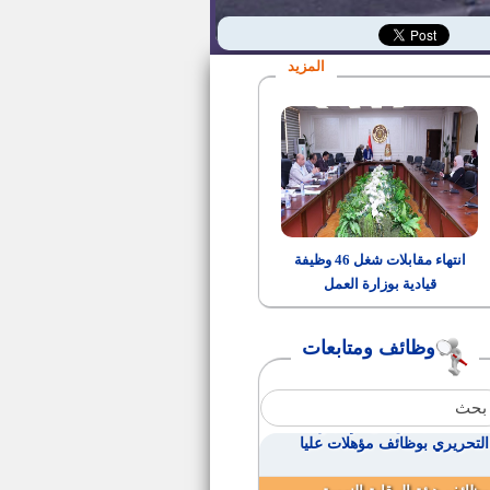
مدرسين ومدرسين مساعدين بهيئة
الطاقه الذرية المصرية
المزيد
20مهندس للعمل بديوان عام
الإسكان
عدد 10 ضباط امن بجامعة بنى
سويف
مدير مديرية التضامن الاجتماعي
ببني سويف
انتهاء مقابلات شغل 46 وظيفة
قيادية بوزارة العمل
وظائف حكوميه لجميع المؤهلات
ولذوى الحتياجات الخاصه
وظائف ومتابعات
وظائف الهيئة العامة لميناء
الأسكندية
أسماء الناجحين فى الإختبارات
التحريري بوظائف مؤهلات عليا