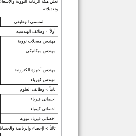
وتعديلاته
المسمى الوظيفى
أولاً :- وظائف الهندسية
مهندس معجلات نووية
مهندس ميكانيكى
مهندس أجهزة الكترونية
مهندس كهرباء
ثانياً :- وظائف العلوم
اخصائى فيزياء
اخصائى كيمياء
اخصائى فيزياء نووية
ثالثاُ :- اإحصاء والرياضة والحسابا