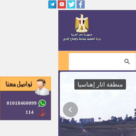
وظائف الشركة السويسرية
للملابس القطنية بياض العرب
وظائف الشركة المتحدة للصيادلة
وظائف الشركة السويسرية
للملابس الجاهزة بالعاشر من
رمضان
وظائف المؤسسة العامة للتكافل
الإجتماعى
منطقة اثار إهناسيا
فنى ميكانيكا
01018460099
وظائف قيادية شاغرة طبقا لأحكام
القانون رقم 5 لسنة 1991
114
وظائف بالجهاز المركزى للمحاسبات