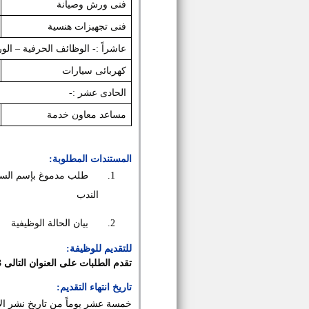
فنى ورش وصيانة
فنى تجهيزات هنسية
عاشراً :- الوظائف الحرفية – الو
كهربائى سيارات
الحادى عشر :-
مساعد معاون خدمة
المستندات المطلوبة:
1.
طلب مدموغ بإسم السيد 
الندب
2.
بيان الحالة الوظيفية
للتقديم للوظيفة:
تقدم الطلبات على العنوان التالى 3 ش أحمد الزمر – حى الزهر – مدينة نصر
تاريخ انتهاء التقديم:
خمسة عشر يوماً من تاريخ نشر الإ