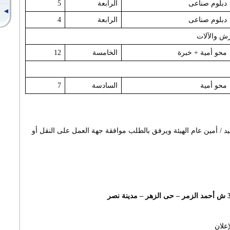
دبلوم صناعى
الرابعة
5
دبلوم صناعى
الرابعة
4
رش والآلات
محو أمية + خبرة
الخامسة
12
محو أمية
السادسة
7
/ أمين عام الهيئة ويرفق بالطلب موافقة جهة العمل على النقل أو
علان