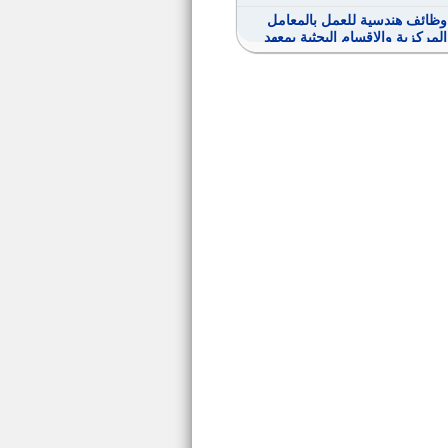
وظائف هندسية للعمل بالمعامل
المركزية والاقسام البحثية بمعهد
بحوث الالكترونيات
كاشير وصرافين بدولة الكويت
فني لحام
محفظ قرآن كريم بالمكافأة
وظيفة معاون أمن
عدد (2050) عامل حراسة ليلية
بالدرجه السادسة
رئيس الوحدة المحلية لقرية بياض
العرب
وظائف عن طريق النقل بين