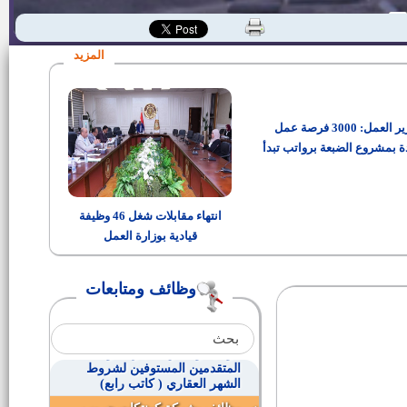
وظائف بوزارة الانتاج الحربي
ولية ا|
المزيد
اسماء المقبولين النهائية بوظيفة
كاتب رابع
وزير العمل: 3000 فرصة عمل
وظائف في بنك مصر
ة بمشروع الضبعة برواتب تبدأ
من 15 ألف جنيه
وظائف بوزارة النقل لمختلف
المؤهلات
انتهاء مقابلات شغل 46 وظيفة
قيادية بوزارة العمل
مدير إدارة الأمن بديوان عام
المحافظة
وظائف ومتابعات
(200) فرصة عمل
مواعيد‬ واماكن اختبارات وأسماء
المتقدمين المستوفين لشروط
الشهر العقاري ( كاتب رابع)