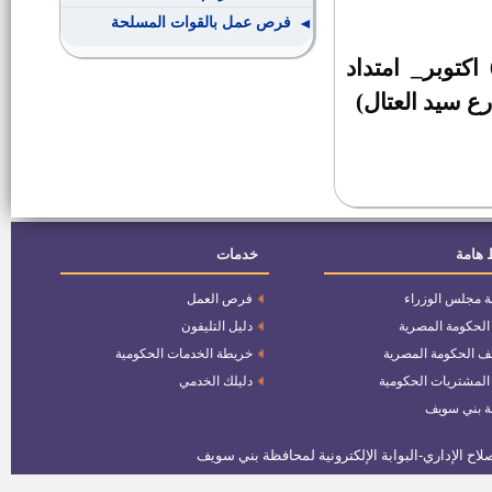
فرص عمل بالقوات المسلحة
تتم المقابلة :6 اكتوبر وبني سويف بالعنوان التالي(6 اكتوبر_ امتداد
وظائف بدولة الكويت
اطباء بشريين بوحدات ومراكزصحة
الاسرة
مندوب مساعد بمجلس الدولة
 هامة
خدمات
وظائف وزارة العدل "اعلان رقم 1
ة مجلس الوزراء
فرص العمل
لسنة 2016"
 الحكومة المصرية
دليل التليفون
ف الحكومة المصرية
خريطة الخدمات الحكومية
فتح باب التقدم لأداء خطبة الجمعة
بنظام المكافاة
 المشتريات الحكومية
دليلك الخدمي
ة بني سويف
مرشدين سياحين
وظائف بديوان عام المحافظة اعلان