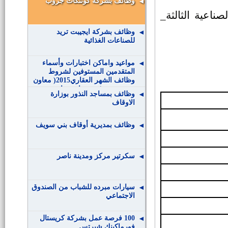
وظائف بشركة كونتكات جروب
اعية الثالثة_
وظائف بشركة ايجيبت تريد
للصناعات الغذائية
‏مواعيد‬ واماكن اختبارات وأسماء
المتقدمين المستوفين لشروط
وظائف الشهر العقاري2015( معاون
خدمة – حرفي مساعد سائق –
وظائف بمساجد النذور بوزارة
حرفي مساعد تجليد )
الاوقاف
وظائف بمديرية أوقاف بني سويف
سكرتير مركز ومدينة ناصر
سيارات مبرده للشباب من الصندوق
الاجتماعي
100 فرصة عمل بشركة كريستال
فورماكينك شيرتس