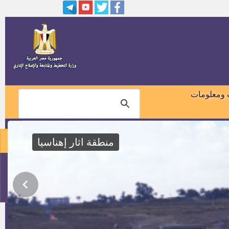
نتيجة التظلمات بمصلحة الشهر
العقاري والتوثيق
اسماء المرشحين لوظيفة واعظ
بالازهر
مهندسين بقناة السويس
 ومعلومات
وظائف بشركة ايديتا
منطقة اثار إهناسيا
20 وظيفة واعظ في مجال تحقيق
التراث بالأزهر الشريف
01018460099
مواعيد اختبارات الازهر الشريف
114
اسماء المقبولين لوظيفة خدمات
معاونة بمسابقة النيابة الادارية