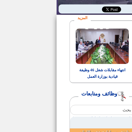
وظائف بهيئة قناة السويس
المزيد
كشف باسماء المقبولين لوظيفة
كاتب رابع بالنيابة الاداريه
مدير اداره الشئون الاداريه
سائق حفار
انتهاء مقابلات شغل 46 وظيفة
قيادية بوزارة العمل
سكرتير لمركز ومدينة الفشن
وظائف ومتابعات
نواب جدد لرؤساء مراكز المدن
وظيفة سكرتير لمركز ومدينة ناصر