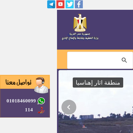
مدير ادارة الأمن بالديوان العام
رئيس قرية بمحافظة بني سويف
مهندسين بشركة مياه الشرب
والصرف الصحى بمحافظة بنى
سويف
وظائف قيادات الادارة المحلية
بالمحافظات
منطقة اثار إهناسيا
النشرة القومية للتشغيل والواردة
لوزارة القوى العاملة عدد 378 لسنة
2017
01018460099
وظائف خالية بوزارة الأوقاف
لخريجي جامعة الأزهر
114
معاون طبيب شرعي ميدانى