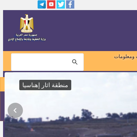
كشوف اسماء المقبولين بوظائف
سكك حديد مصر
وظيفة معاون نيابة من خريجى
2016
وظائف بالشركة السويسرية
للملابس
 ومعلومات
وظائف بشركة ايميسا دينيم لصناعة
الملابس الجاهزة
منطقة اثار إهناسيا
وظائف مصلحه الخبراء بوزاره
العدل
01018460099
اسماء ومواعيد أختبارات المتقدمين
فى وظيفة مندوب مساعد بهيئة
114
قضايا الدوله
وظائف هيئة الطاقة الذرية