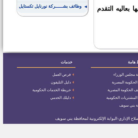
وظائف بشــــــركة نورنايل تكستايل
بعاليه التقدم
مدير إدارة شئون الاتصال بديوان
عام محافظة بنى سويف
وظائف ( معلم مساعد) بالازهر
الشريف
 هامة
خدمات
اسماء ومواعيد المقابلات الشخصية
لوظائف هيئه قضايا الدوله اعلان
رقم 1 لسنة 2016
ة مجلس الوزراء
فرص العمل
وظائف النيابة الادارية - اعلان رقم
 الحكومة المصرية
دليل التليفون
1لسنة 2016
ف الحكومة المصرية
خريطة الخدمات الحكومية
 المشتريات الحكومية
دليلك الخدمي
190 فرصة بإحدي مصانع الحديد
ة بني سويف
للهياكل الفولاذية
وظائف بهيئة قناة السويس
سكرتير مركز ومدينة ناصر