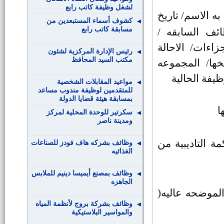
لشغل وظيفة كاتب رابع
ه الاسم/ تاريخ
كشوف أسماء المستبعدين من
مسابقة كاتب رابع
ائف السابقه /
اءات/ الاحالة
رئيس الإدارة المركزية لشئون
مكتب السيد المحافظ
يخها/ المجموعه
ظيفة الحالية
مواعيد المقابلات الشخصية
للمتقدمين لوظيفة مندوب مساعد
بمسابقة هيئة قضايا الدولة
ا
سكرتير للوحدة المحلية لمركز
ومدينة ناصر
ة التاديبية من
وظائف بشركه هاف فودز للصناعات
الغذائيه
وظائف بمصنع أيميسا دينيم للملابس
الجاهزه
والموضحه عاليه(
وظائف بشركة بروج لأنظمة المياه
والمواسير البلاستيكية