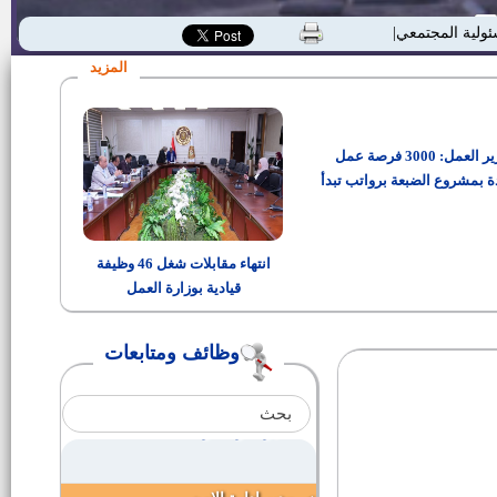
مطلوب فنيين للعمل بشركات النقل
ئولية المجتمعية"
وتوزيع الكهرباء
المزيد
أسماء ومواعيد مقابلات المتقدمين
لـ"معاون نيابة إدارية"دفعة 2015
وزير العمل: 3000 فرصة عمل
نتيجة الهيئة القومية لسكك حديد
مصر
ة بمشروع الضبعة برواتب تبدأ
من 15 ألف جنيه
200 فرصة عمل بشركة زد عبر
البحار
انتهاء مقابلات شغل 46 وظيفة
قيادية بوزارة العمل
مدير ادارة المناجم والمحاجر
وظائف ومتابعات
مواعيد إجراء الاختبارات لشغل
وظائف التعليم (معلم مساعد) في
المسابقة التكميلية
مدير ادارة الازمات