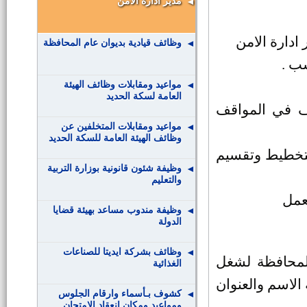
مدير ادارة الامن
ادارة الامن
وظائف قيادية بديوان عام المحافظة
ب .
مواعيد ومقابلات وظائف الهيئة
العامة لسكة الحديد
ف في المواقف
مواعيد ومقابلات المتخلفين عن
وظائف الهيئة العامة للسكة الحديد
التخطيط وتقسيم
وظيفة شئون قانونية بوزارة التربية
والتعليم
عمل
وظيفة مندوب مساعد بهيئة قضايا
الدولة
وظائف بشركة ايديتا للصناعات
المحافظة لشغل
الغذائية
صية 4×6 وموضحا به الاسم والعنوان
كشوف بـأسماء وارقام الجلوس
ومواعيد ومكان انعقاد الامتحان