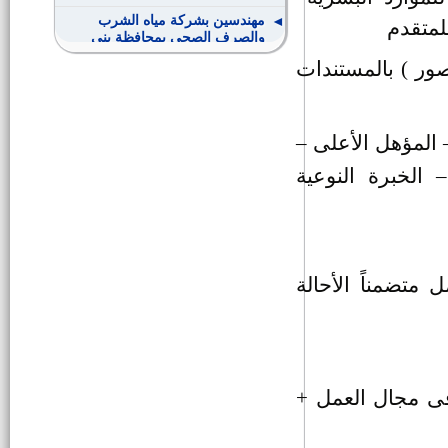
مهندسين بشركة مياه الشرب
والصرف الصحى بمحافظة بنى
سويف
ك ( اصل + 6 ملفات صور ) بالمستندات
وظائف قيادات الادارة المحلية
بالمحافظات
– المؤهل الأعلى –
النشرة القومية للتشغيل والواردة
لوزارة القوى العاملة عدد 378 لسنة
الخبرة النوعية
2017
وظائف خالية بوزارة الأوقاف
لخريجي جامعة الأزهر
معاون طبيب شرعي ميدانى
متضمناً الأحالة
وظائف بهيئة قناة السويس
كشف باسماء المقبولين لوظيفة
فى مجال العمل +
كاتب رابع بالنيابة الاداريه
مدير اداره الشئون الاداريه