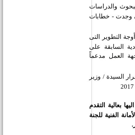
لبحوث والدراسات
ن وجدت - خطابات
سائق حفار
وجة التطوير التى
سكرتير لمركز ومدينة الفشن
دية السابقة على
ة العمل مدعماً
نواب جدد لرؤساء مراكز المدن
وظيفة سكرتير لمركز ومدينة ناصر
ار السيدة / وزير
وظيفة مدير ادارة شئون اللجان
والمجالس بالديوان العام
ا بعالية التقدم
وظيفة مدير ادارة التعاون بالديوان
لأمانة الفنية للجنة
العام
وظيفة مدير ادارة بناء وتنمية القرية
بالديوان العام