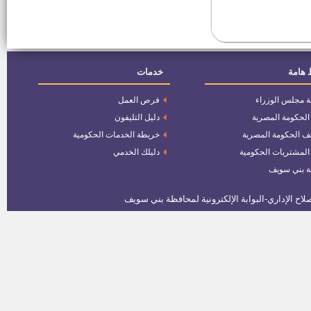
وظيفة مدير ادارة التخطيط والتنمية
العمرانية بالديوان العام
وظيفة مدير ادارة شئون الاتصال
 هامة
خدمات
بالديوان العام
ة مجلس الوزراء
فرص العمل
وظائف بمصنع العريش للأسمنت
 الحكومة المصرية
دليل التليفون
ف الحكومة المصرية
خريطة الخدمات الحكومية
 المشتريات الحكومية
دليلك الخدمي
كشوف اسماء المقبولين بوظائف
سكك حديد مصر
ة بني سويف
وظيفة معاون نيابة من خريجى
2016
وظائف بالشركة السويسرية
للملابس
وظائف بشركة ايميسا دينيم لصناعة
الملابس الجاهزة