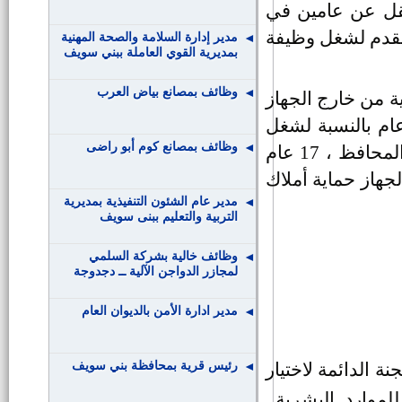
تقل عن عامين في
لتقدم لشغل وظيفة
مدير إدارة السلامة والصحة المهنية
بمديرية القوي العاملة ببني سويف
وظائف بمصانع بياض العرب
ية من خارج الجهاز
ري للدولة قضاء مدة خدمة كلية لا تقل عن 18 عام بالنسبة لشغل
وظائف بمصانع كوم أبو راضى
وظيفة رئيس الإدارة المركزية لشئون مكتب السيد المحافظ ، 17 عام
جهاز حماية أملاك
مدير عام الشئون التنفيذية بمديرية
التربية والتعليم ببنى سويف
وظائف خالية بشركة السلمي
لمجازر الدواجن الآلية ــ دجدوجة
مدير ادارة الأمن بالديوان العام
رئيس قرية بمحافظة بني سويف
 الدائمة لاختيار
لموارد البشرية