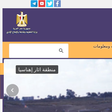
 ومعلومات
منطقة اثار إهناسيا
01018460099
وظائف بمصنع أفرو إنترناشيونال
لتصنيع الأدوات الصحية
114
مدير عام الإدارة العامة للشئون
القانونية