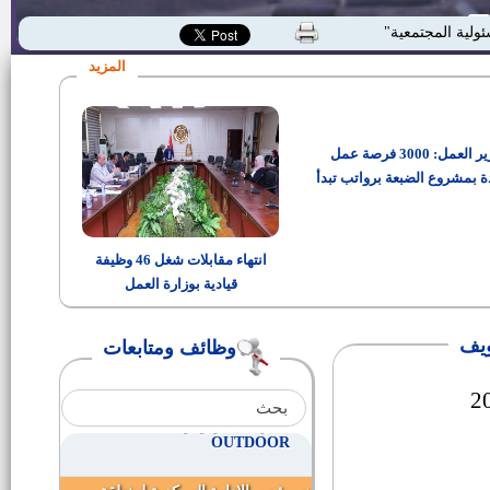
عدد 3 سائقين لودر + جليدر
ئولية المجتمعية"
المزيد
تعيين حملة الماجستير والدكتوراه
دفعة 2013 بوظائف بوزارة التربية
والتعليم لمن تتوافر تخصصاتهم مع
مجال التدريس وتعيين باقي
وزير العمل: 3000 فرصة عمل
وظائف شركة مياه الشرب
التخصصات الأخرى وفقا لاحتياجات
والصرف الصحي ببني سويف
ة بمشروع الضبعة برواتب تبدأ
الجهات .
من 15 ألف جنيه
6 عامل بلاط لمصنع السعد للبلاط ــ
منطقة الصناعات المتوسطة شرق
انتهاء مقابلات شغل 46 وظيفة
النيل
قيادية بوزارة العمل
مدير مديرية الإسكان والمرافق
بمحافظة بني سويف
وظائف ومتابعات
مهندسين مدنى ومعمارى
مندوبى تسويق و مبيعات SALES
OUTDOOR