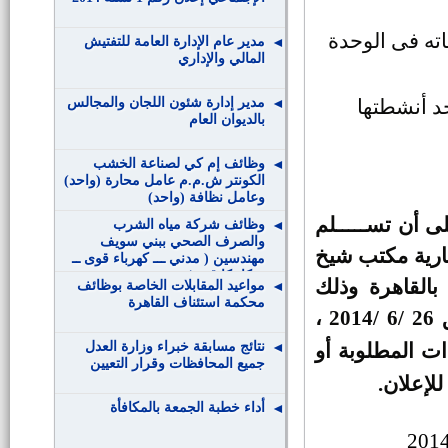
ته فى الوحدة
مدير عام الإدارة العامة للتفتيش
المالي والإداري
مدير إدارة شئون اللجان والمجالس
د أنشطتها
بالديوان العام
وظائف إم كي لصناعة الخشب
الكونتر ش.م.م عامل محارة (واحد)
وعامل نظافة (واحد)
ى أن تســـــلم
وظائف شركة مياه الشرب
والصرف الصحي ببني سويف
رتارية مكتب شيخ
مهندسين ( مدني ـــ كهرباء قوى ــ
ميكانيكا قوى)
 بالقاهرة وذلك
مواعيد المقابلات الخاصة بوظائف
محكمة استئناف القاهرة
لمدة خمسة عشر يوماً تبدأ من يوم الخميس الموافق 26 /6 /2014 ،
نتائج مسابقة خبراء وزارة العدل
ات المطلوبة أو
جميع المحافظات وقرار التعيين
للإعلان
.
أداء خطبة الجمعة بالمكافأة