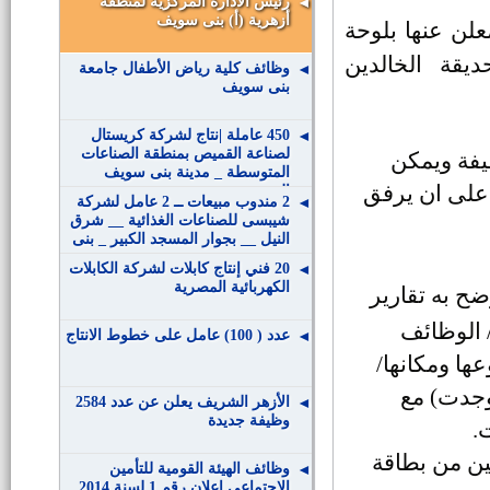
رئيس الادارة المركزية لمنطقة
أزهرية (أ) بنى سويف
لن عنها بلوحة
يقة الخالدين
وظائف كلية رياض الأطفال جامعة
بنى سويف
450 عاملة |نتاج لشركة كريستال
لصناعة القميص بمنطقة الصناعات
يفة ويمكن
المتوسطة _ مدينة بنى سويف
 على ان يرفق
الجديدة
2 مندوب مبيعات ــ 2 عامل لشركة
شيبسى للصناعات الغذائية __ شرق
النيل __ بجوار المسجد الكبير _ بنى
سويف
20 فني إنتاج كابلات لشركة الكابلات
الكهربائية المصرية
ضح به تقارير
نية/ الوظائف
عدد ( 100) عامل على خطوط الانتاج
عها ومكانها/
وجدت) مع
الأزهر الشريف يعلن عن عدد 2584
وظيفة جديدة
.
يثـة مقاس 4×6 ـ صورتين من بطاقة
وظائف الهيئة القومية للتأمين
الإجتماعي إعلان رقم 1 لسنة 2014