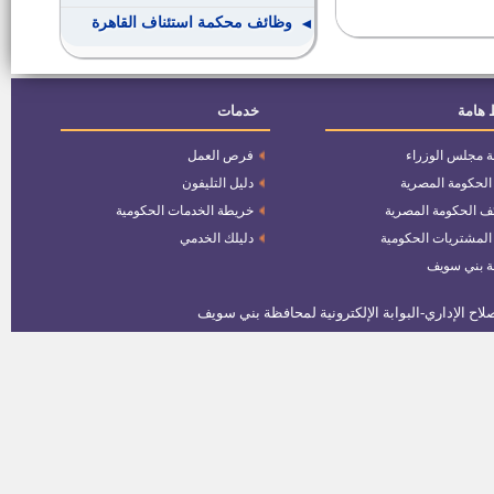
وظائف محكمة استئناف القاهرة
وظائف بشركة كونكريت للملابس
الجاهزة
 هامة
خدمات
ة مجلس الوزراء
فرص العمل
عدد 43 وظيفة لنسبة 5% من ذوي
الاحتياجات الخاصة
 الحكومة المصرية
دليل التليفون
ف الحكومة المصرية
خريطة الخدمات الحكومية
وظائف بالبنك المركزى المصرى
 المشتريات الحكومية
دليلك الخدمي
للمؤهلات العليا
ة بني سويف
وظائف بالبنك المركزى المصرى
للمؤهلات المتوسطة وفوق
المتوسطة
رئيس قرية باروط
مندوبون لهيئة قضايا الدولة
وظائف لخريجى الكليات والدبلومات